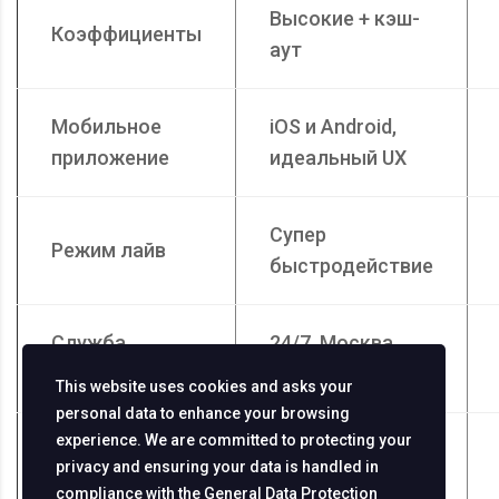
Высокие + кэш-
Коэффициенты
аут
Мобильное
iOS и Android,
приложение
идеальный UX
Супер
Режим лайв
быстродействие
Служба
24/7, Москва,
поддержки
телефон и чат
This website uses cookies and asks your
personal data to enhance your browsing
experience. We are committed to protecting your
Постоянные,
Бонусы и акции
privacy and ensuring your data is handled in
щедрые
compliance with the
General Data Protection