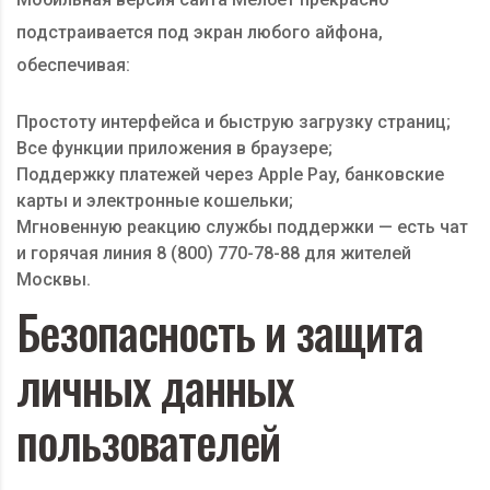
подстраивается под экран любого айфона,
обеспечивая:
Простоту интерфейса и быструю загрузку страниц;
Все функции приложения в браузере;
Поддержку платежей через Apple Pay, банковские
карты и электронные кошельки;
Мгновенную реакцию службы поддержки — есть чат
и горячая линия 8 (800) 770-78-88 для жителей
Москвы.
Безопасность и защита
личных данных
пользователей