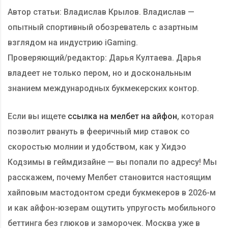
Автор статьи:
Владислав Крылов
. Владислав —
опытный спортивный обозреватель с азартным
взглядом на индустрию iGaming.
Проверяющий/редактор:
Дарья Култаева
. Дарья
владеет не только пером, но и доскональным
знанием международных букмекерских контор.
Если вы ищете
ссылка на мелбет на айфон
, которая
позволит рвануть в фееричный мир ставок со
скоростью молнии и удобством, как у Хидэо
Кодзимы в геймдизайне — вы попали по адресу! Мы
расскажем, почему Мелбет становится настоящим
хайповым мастодонтом среди букмекеров в 2026-м
и как айфон-юзерам ощутить упругость мобильного
беттинга без глюков и заморочек. Москва уже в