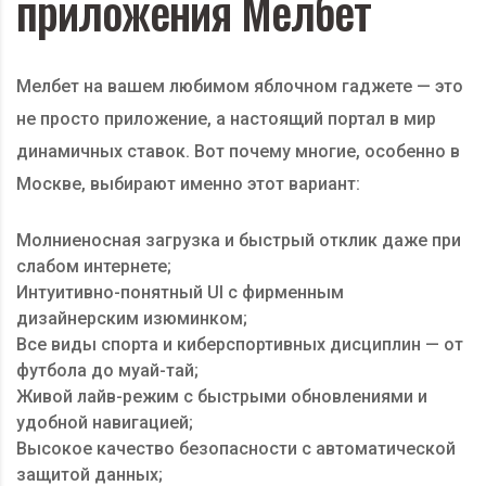
приложения Мелбет
Мелбет на вашем любимом яблочном гаджете — это
не просто приложение, а настоящий портал в мир
динамичных ставок. Вот почему многие, особенно в
Москве, выбирают именно этот вариант:
Молниеносная загрузка и быстрый отклик даже при
слабом интернете;
Интуитивно-понятный UI с фирменным
дизайнерским изюминком;
Все виды спорта и киберспортивных дисциплин — от
футбола до муай-тай;
Живой лайв-режим с быстрыми обновлениями и
удобной навигацией;
Высокое качество безопасности с автоматической
защитой данных;