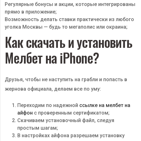
Регулярные бонусы и акции, которые интегрированы
прямо в приложение;
Возможность делать ставки практически из любого
уголка Москвы — будь то мегаполис или окраина;
Как скачать и установить
Мелбет на iPhone?
Друзья, чтобы не наступить на грабли и попасть в
жернова официала, делаем все по уму:
Переходим по надежной
ссылке на мелбет на
айфон
с проверенным сертификатом;
Скачиваем установочный файл, следуя
простым шагам;
В настройках айфона разрешаем установку