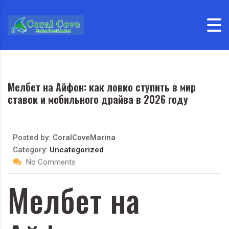
Skip to content
Мелбет на Айфон: как ловко ступить в мир
ставок и мобильного драйва в 2026 году
Posted by:
CoralCoveMarina
Category:
Uncategorized
No Comments
Мелбет на