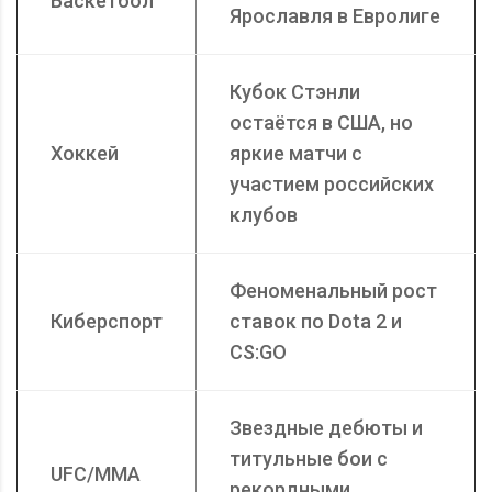
Баскетбол
Ярославля в Евролиге
Кубок Стэнли
остаётся в США, но
Хоккей
яркие матчи с
участием российских
клубов
Феноменальный рост
Киберспорт
ставок по Dota 2 и
CS:GO
Звездные дебюты и
титульные бои с
UFC/MMA
рекордными