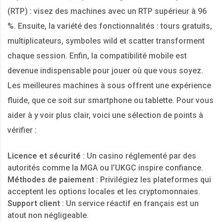
(RTP) : visez des machines avec un RTP supérieur à 96
%. Ensuite, la variété des fonctionnalités : tours gratuits,
multiplicateurs, symboles wild et scatter transforment
chaque session. Enfin, la compatibilité mobile est
devenue indispensable pour jouer où que vous soyez.
Les meilleures machines à sous offrent une expérience
fluide, que ce soit sur smartphone ou tablette. Pour vous
aider à y voir plus clair, voici une sélection de points à
vérifier :
Licence et sécurité
: Un casino réglementé par des
autorités comme la MGA ou l’UKGC inspire confiance.
Méthodes de paiement
: Privilégiez les plateformes qui
acceptent les options locales et les cryptomonnaies.
Support client
: Un service réactif en français est un
atout non négligeable.