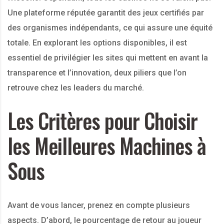
Une plateforme réputée garantit des jeux certifiés par
des organismes indépendants, ce qui assure une équité
totale. En explorant les options disponibles, il est
essentiel de privilégier les sites qui mettent en avant la
transparence et l’innovation, deux piliers que l’on
retrouve chez les leaders du marché.
Les Critères pour Choisir
les Meilleures Machines à
Sous
Avant de vous lancer, prenez en compte plusieurs
aspects. D’abord, le pourcentage de retour au joueur