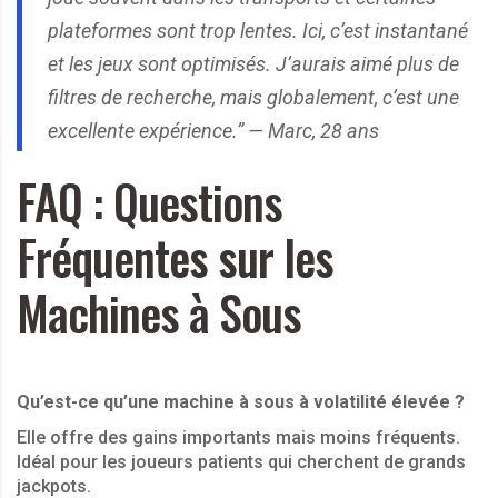
plateformes sont trop lentes. Ici, c’est instantané
et les jeux sont optimisés. J’aurais aimé plus de
filtres de recherche, mais globalement, c’est une
excellente expérience.” — Marc, 28 ans
FAQ : Questions
Fréquentes sur les
Machines à Sous
Qu’est-ce qu’une machine à sous à volatilité élevée ?
Elle offre des gains importants mais moins fréquents.
Idéal pour les joueurs patients qui cherchent de grands
jackpots.