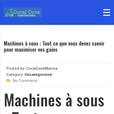
Skip to content
Machines à sous : Tout ce que vous devez savoir
pour maximiser vos gains
Posted by:
CoralCoveMarina
Category:
Uncategorized
No Comments
Machines à sous