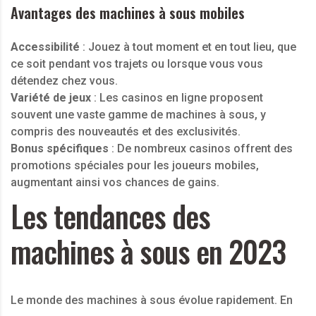
Avantages des machines à sous mobiles
Accessibilité
: Jouez à tout moment et en tout lieu, que
ce soit pendant vos trajets ou lorsque vous vous
détendez chez vous.
Variété de jeux
: Les casinos en ligne proposent
souvent une vaste gamme de machines à sous, y
compris des nouveautés et des exclusivités.
Bonus spécifiques
: De nombreux casinos offrent des
promotions spéciales pour les joueurs mobiles,
augmentant ainsi vos chances de gains.
Les tendances des
machines à sous en 2023
Le monde des machines à sous évolue rapidement. En