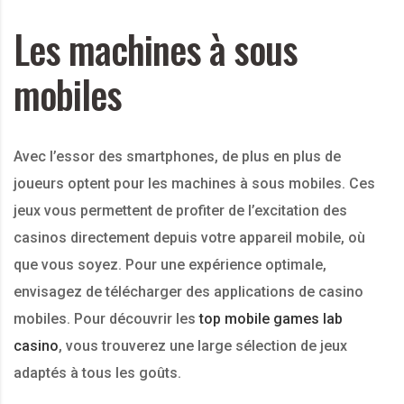
Les machines à sous
mobiles
Avec l’essor des smartphones, de plus en plus de
joueurs optent pour les machines à sous mobiles. Ces
jeux vous permettent de profiter de l’excitation des
casinos directement depuis votre appareil mobile, où
que vous soyez. Pour une expérience optimale,
envisagez de télécharger des applications de casino
mobiles. Pour découvrir les
top mobile games lab
casino
, vous trouverez une large sélection de jeux
adaptés à tous les goûts.