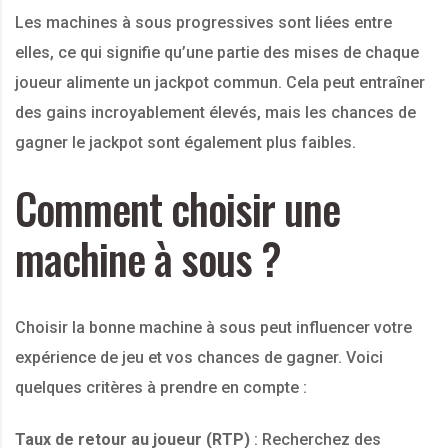
Les machines à sous progressives sont liées entre
elles, ce qui signifie qu’une partie des mises de chaque
joueur alimente un jackpot commun. Cela peut entraîner
des gains incroyablement élevés, mais les chances de
gagner le jackpot sont également plus faibles.
Comment choisir une
machine à sous ?
Choisir la bonne machine à sous peut influencer votre
expérience de jeu et vos chances de gagner. Voici
quelques critères à prendre en compte :
Taux de retour au joueur (RTP)
: Recherchez des