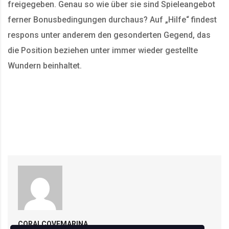
freigegeben. Genau so wie über sie sind Spieleangebot
ferner Bonusbedingungen durchaus? Auf „Hilfe“ findest
respons unter anderem den gesonderten Gegend, das
die Position beziehen unter immer wieder gestellte
Wundern beinhaltet.
CORALCOVEMARINA