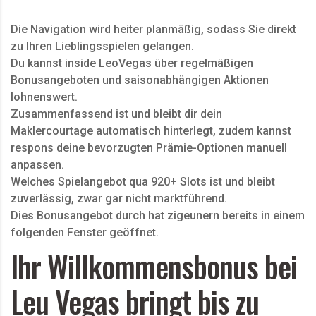
Die Navigation wird heiter planmäßig, sodass Sie direkt
zu Ihren Lieblingsspielen gelangen.
Du kannst inside LeoVegas über regelmäßigen
Bonusangeboten und saisonabhängigen Aktionen
lohnenswert.
Zusammenfassend ist und bleibt dir dein
Maklercourtage automatisch hinterlegt, zudem kannst
respons deine bevorzugten Prämie-Optionen manuell
anpassen.
Welches Spielangebot qua 920+ Slots ist und bleibt
zuverlässig, zwar gar nicht marktführend.
Dies Bonusangebot durch hat zigeunern bereits in einem
folgenden Fenster geöffnet.
Ihr Willkommensbonus bei
Leu Vegas bringt bis zu