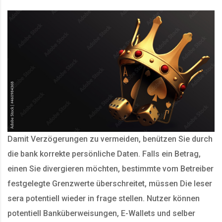
Damit Verzögerungen zu vermeiden, benützen Sie durch
die bank korrekte persönliche Daten. Falls ein Betrag,
einen Sie divergieren möchten, bestimmte vom Betreiber
festgelegte Grenzwerte überschreitet, müssen Die leser
sera potentiell wieder in frage stellen. Nutzer können
potentiell Banküberweisungen, E-Wallets und selber