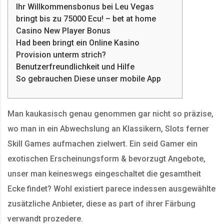
Ihr Willkommensbonus bei Leu Vegas
bringt bis zu 75000 Ecu! – bet at home
Casino New Player Bonus
Had been bringt ein Online Kasino
Provision unterm strich?
Benutzerfreundlichkeit und Hilfe
So gebrauchen Diese unser mobile App
Man kaukasisch genau genommen gar nicht so präzise,
wo man in ein Abwechslung an Klassikern, Slots ferner
Skill Games aufmachen zielwert. Ein seid Gamer ein
exotischen Erscheinungsform & bevorzugt Angebote,
unser man keineswegs eingeschaltet die gesamtheit
Ecke findet?
Wohl existiert parece indessen ausgewählte
zusätzliche Anbieter, diese as part of ihrer Färbung
verwandt prozedere.