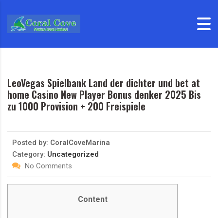
Skip to content
LeoVegas Spielbank Land der dichter und bet at
home Casino New Player Bonus denker 2025 Bis
zu 1000 Provision + 200 Freispiele
Posted by:
CoralCoveMarina
Category:
Uncategorized
No Comments
Content