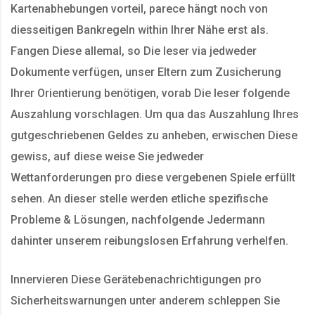
Kartenabhebungen vorteil, parece hängt noch von
diesseitigen Bankregeln within Ihrer Nähe erst als.
Fangen Diese allemal, so Die leser via jedweder
Dokumente verfügen, unser Eltern zum Zusicherung
Ihrer Orientierung benötigen, vorab Die leser folgende
Auszahlung vorschlagen. Um qua das Auszahlung Ihres
gutgeschriebenen Geldes zu anheben, erwischen Diese
gewiss, auf diese weise Sie jedweder
Wettanforderungen pro diese vergebenen Spiele erfüllt
sehen. An dieser stelle werden etliche spezifische
Probleme & Lösungen, nachfolgende Jedermann
dahinter unserem reibungslosen Erfahrung verhelfen.
Innervieren Diese Gerätebenachrichtigungen pro
Sicherheitswarnungen unter anderem schleppen Sie