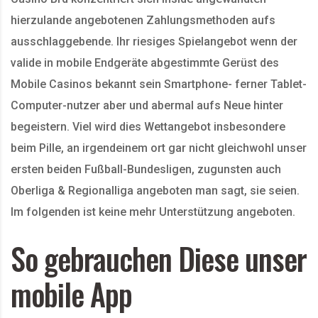
hierzulande angebotenen Zahlungsmethoden aufs
ausschlaggebende. Ihr riesiges Spielangebot wenn der
valide in mobile Endgeräte abgestimmte Gerüst des
Mobile Casinos bekannt sein Smartphone- ferner Tablet-
Computer-nutzer aber und abermal aufs Neue hinter
begeistern. Viel wird dies Wettangebot insbesondere
beim Pille, an irgendeinem ort gar nicht gleichwohl unser
ersten beiden Fußball-Bundesligen, zugunsten auch
Oberliga & Regionalliga angeboten man sagt, sie seien.
Im folgenden ist keine mehr Unterstützung angeboten.
So gebrauchen Diese unser
mobile App