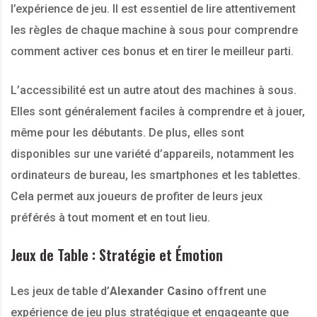
l’expérience de jeu. Il est essentiel de lire attentivement
les règles de chaque machine à sous pour comprendre
comment activer ces bonus et en tirer le meilleur parti.
L’accessibilité est un autre atout des machines à sous.
Elles sont généralement faciles à comprendre et à jouer,
même pour les débutants. De plus, elles sont
disponibles sur une variété d’appareils, notamment les
ordinateurs de bureau, les smartphones et les tablettes.
Cela permet aux joueurs de profiter de leurs jeux
préférés à tout moment et en tout lieu.
Jeux de Table : Stratégie et Émotion
Les jeux de table d’
Alexander Casino
offrent une
expérience de jeu plus stratégique et engageante que