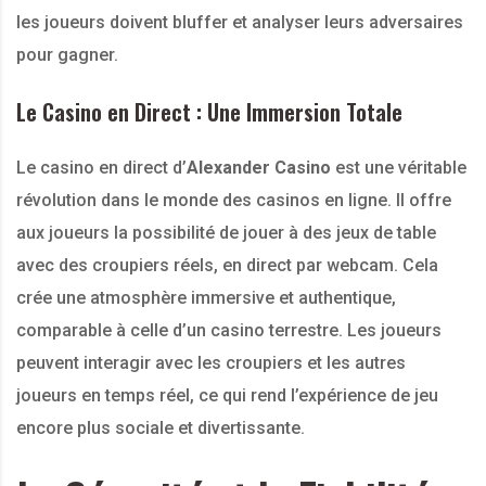
les joueurs doivent bluffer et analyser leurs adversaires
pour gagner.
Le Casino en Direct : Une Immersion Totale
Le casino en direct d’
Alexander Casino
est une véritable
révolution dans le monde des casinos en ligne. Il offre
aux joueurs la possibilité de jouer à des jeux de table
avec des croupiers réels, en direct par webcam. Cela
crée une atmosphère immersive et authentique,
comparable à celle d’un casino terrestre. Les joueurs
peuvent interagir avec les croupiers et les autres
joueurs en temps réel, ce qui rend l’expérience de jeu
encore plus sociale et divertissante.