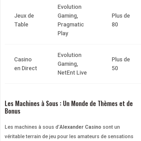
Evolution
Jeux de
Gaming,
Plus de
Table
Pragmatic
80
Play
Evolution
Casino
Plus de
Gaming,
en Direct
50
NetEnt Live
Les Machines à Sous : Un Monde de Thèmes et de
Bonus
Les machines à sous d’
Alexander Casino
sont un
véritable terrain de jeu pour les amateurs de sensations