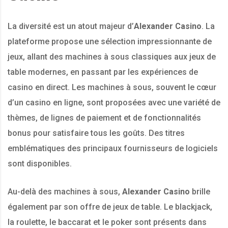
La diversité est un atout majeur d’
Alexander Casino
. La
plateforme propose une sélection impressionnante de
jeux, allant des machines à sous classiques aux jeux de
table modernes, en passant par les expériences de
casino en direct. Les machines à sous, souvent le cœur
d’un casino en ligne, sont proposées avec une variété de
thèmes, de lignes de paiement et de fonctionnalités
bonus pour satisfaire tous les goûts. Des titres
emblématiques des principaux fournisseurs de logiciels
sont disponibles.
Au-delà des machines à sous,
Alexander Casino
brille
également par son offre de jeux de table. Le blackjack,
la roulette, le baccarat et le poker sont présents dans