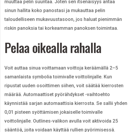
muuttaa pelin suuntaa. Joten sen itsenäisyys antaa
sinun hallita koko panostasi ja mukauttaa pelin
taloudelliseen mukavuustasoon, jos haluat pienimmän
riskin panoksia tai korkeamman panoksen toimintaa.
Pelaa oikealla rahalla
Voit auttaa sinua voittamaan voittoja keräämällä 2–5
samanlaista symbolia toimivalle voittolinjalle. Kun
ripustat uuden osoittimen siihen, voit säätää kierrosten
määrää. Automaattiset pyörähdykset -vaihtoehto
käynnistää sarjan automaattisia kierrosta. Se sallii yhden
0,01 pisteen syöttämisen jokaiselle toimivalle
voittolinjalle. Outlines-valikon avulla voit aktivoida 25
sääntöä, joita voidaan käyttää rullien pyörimisessä.