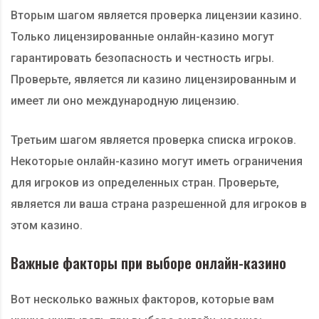
Вторым шагом является проверка лицензии казино.
Только лицензированные онлайн-казино могут
гарантировать безопасность и честность игры.
Проверьте, является ли казино лицензированным и
имеет ли оно международную лицензию.
Третьим шагом является проверка списка игроков.
Некоторые онлайн-казино могут иметь ограничения
для игроков из определенных стран. Проверьте,
является ли ваша страна разрешенной для игроков в
этом казино.
Важные факторы при выборе онлайн-казино
Вот несколько важных факторов, которые вам