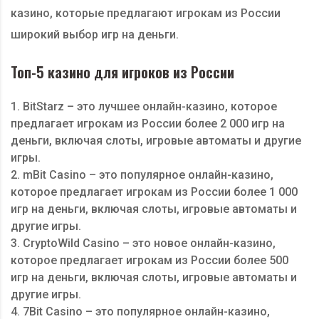
казино, которые предлагают игрокам из России
широкий выбор игр на деньги.
Топ-5 казино для игроков из России
1. BitStarz – это лучшее онлайн-казино, которое
предлагает игрокам из России более 2 000 игр на
деньги, включая слоты, игровые автоматы и другие
игры.
2. mBit Casino – это популярное онлайн-казино,
которое предлагает игрокам из России более 1 000
игр на деньги, включая слоты, игровые автоматы и
другие игры.
3. CryptoWild Casino – это новое онлайн-казино,
которое предлагает игрокам из России более 500
игр на деньги, включая слоты, игровые автоматы и
другие игры.
4. 7Bit Casino – это популярное онлайн-казино,