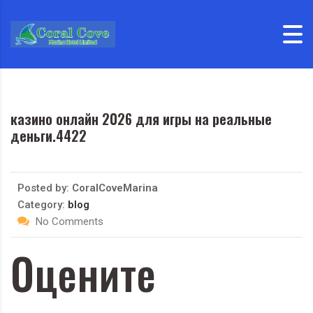
Skip to content
казино онлайн 2026 для игры на реальные
деньги.4422
Posted by:
CoralCoveMarina
Category:
blog
No Comments
Оцените