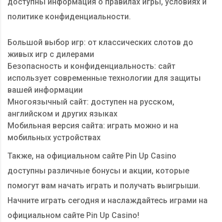
доступны информация о правилах игры, условиях и
политике конфиденциальности.
Большой выбор игр: от классических слотов до
живых игр с дилерами
Безопасность и конфиденциальность: сайт
использует современные технологии для защиты
вашей информации
Многоязычный сайт: доступен на русском,
английском и других языках
Мобильная версия сайта: играть можно и на
мобильных устройствах
Также, на официальном сайте Pin Up Casino
доступны различные бонусы и акции, которые
помогут вам начать играть и получать выигрыши.
Начните играть сегодня и наслаждайтесь играми на
официальном сайте Pin Up Casino!