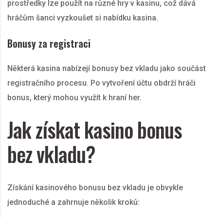
prostředky lze použít na různé hry v kasinu, což dává
hráčům šanci vyzkoušet si nabídku kasina.
Bonusy za registraci
Některá kasina nabízejí bonusy bez vkladu jako součást
registračního procesu. Po vytvoření účtu obdrží hráči
bonus, který mohou využít k hraní her.
Jak získat kasino bonus
bez vkladu?
Získání kasinového bonusu bez vkladu je obvykle
jednoduché a zahrnuje několik kroků: