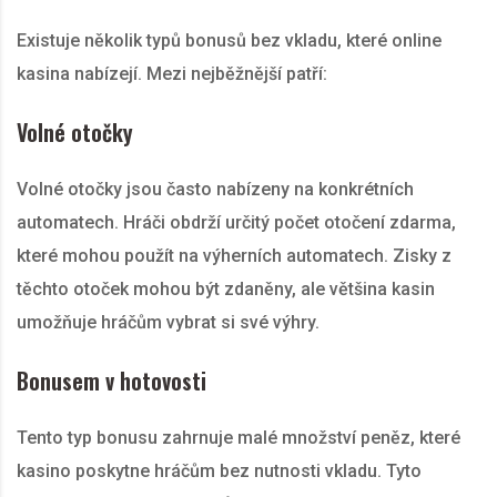
Existuje několik typů bonusů bez vkladu, které online
kasina nabízejí. Mezi nejběžnější patří:
Volné otočky
Volné otočky jsou často nabízeny na konkrétních
automatech. Hráči obdrží určitý počet otočení zdarma,
které mohou použít na výherních automatech. Zisky z
těchto otoček mohou být zdaněny, ale většina kasin
umožňuje hráčům vybrat si své výhry.
Bonusem v hotovosti
Tento typ bonusu zahrnuje malé množství peněz, které
kasino poskytne hráčům bez nutnosti vkladu. Tyto