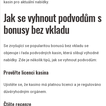
kasin pro aktuální nabídky.
Jak se vyhnout podvodům s
bonusy bez vkladu
Se zvyšující se popularitou bonusů bez vkladu se
objevuje i řada podvodných kasin, která slibují výhodné
nabídky. Zde je několik tipů, jak se vyhnout podvodům:
Prověřte licenci kasina
Ujistěte se, že kasino má platnou licenci a je regulováno
důvěryhodným orgánem.
Čtěte recenze