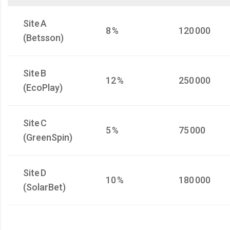
Site A
8 %
120 000
(Betsson)
Site B
12 %
250 000
(EcoPlay)
Site C
5 %
75 000
(GreenSpin)
Site D
10 %
180 000
(SolarBet)