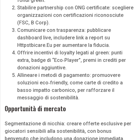
fondi green.
Stabilire partnership con ONG certificate: scegliere
organizzazioni con certificazioni riconosciute
(FSC, B Corp).
Comunicare con trasparenza: pubblicare
dashboard live, includere link a report su
Httpstbicare.Eu per aumentare la fiducia.
Offrire incentivi di loyalty legati al green: punti
extra, badge di “Eco‑Player”, premi in crediti per
donazioni aggiuntive.
Allineare i metodi di pagamento: promuovere
soluzioni eco‑friendly, come carte di credito a
basso impatto carbonico, per rafforzare il
messaggio di sostenibilità.
Opportunità di mercato
Segmentazione di nicchia: creare offerte esclusive per
giocatori sensibili alla sostenibilità, con bonus
benvenuto che includono una donazione immediata.