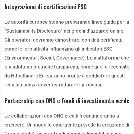
Integrazione di certificazioni ESG
Le autorità europee stanno preparando linee guida per la
“Sustainability Disclosure” nei giochi d’azzardo online.
Gli operatori dovranno dimostrare, con dati certificati,
come le loro attività influenzino gli indicatori ESG
(Environmental, Social, Governance). Le piattaforme che
già adottano metriche trasparenti, come quelle recensite
da Httpstbicare.Eu, saranno pronte a soddisfare questi
requisiti senza dover ristrutturare i processi.
Partnership con ONG e fondi di investimento verde
Le collaborazioni con ONG credibili continueranno a
crescere. Un modello emergente prevede la creazione di
“green pools”, ovvero fondi comuni alimentati da una