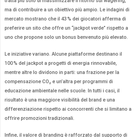
tratta più solo di massimizzare il ritorno sul wagering,
ma di contribuire a un obiettivo più ampio. Le indagini di
mercato mostrano che il 43 % dei giocatori afferma di
preferire un sito che offre un “jackpot verde” rispetto a
uno che propone solo un bonus benvenuto più elevato.
Le iniziative variano. Alcune piattaforme destinano il
100 % del jackpot a progetti di energia rinnovabile,
mentre altre lo dividono in parti: una frazione per la
compensazione CO₂ e un’altra per programmi di
educazione ambientale nelle scuole. In tutti i casi, il
risultato è una maggiore visibilità del brand e una
differenziazione rispetto ai concorrenti che si limitano a
offrire promozioni tradizionali.
Infine, il valore di branding è rafforzato dal supporto di