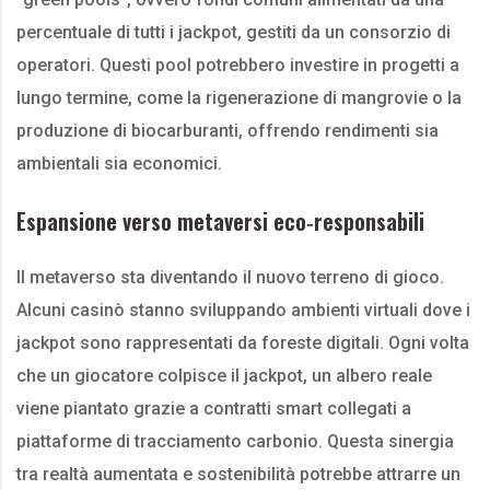
percentuale di tutti i jackpot, gestiti da un consorzio di
operatori. Questi pool potrebbero investire in progetti a
lungo termine, come la rigenerazione di mangrovie o la
produzione di biocarburanti, offrendo rendimenti sia
ambientali sia economici.
Espansione verso metaversi eco‑responsabili
Il metaverso sta diventando il nuovo terreno di gioco.
Alcuni casinò stanno sviluppando ambienti virtuali dove i
jackpot sono rappresentati da foreste digitali. Ogni volta
che un giocatore colpisce il jackpot, un albero reale
viene piantato grazie a contratti smart collegati a
piattaforme di tracciamento carbonio. Questa sinergia
tra realtà aumentata e sostenibilità potrebbe attrarre un