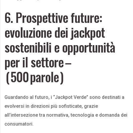
6. Prospettive future:
evoluzione dei jackpot
sostenibili e opportunità
per il settore –
( 500 parole )
Guardando al futuro, i “Jackpot Verde” sono destinati a
evolversi in direzioni più sofisticate, grazie
all’intersezione tra normativa, tecnologia e domanda dei
consumatori.