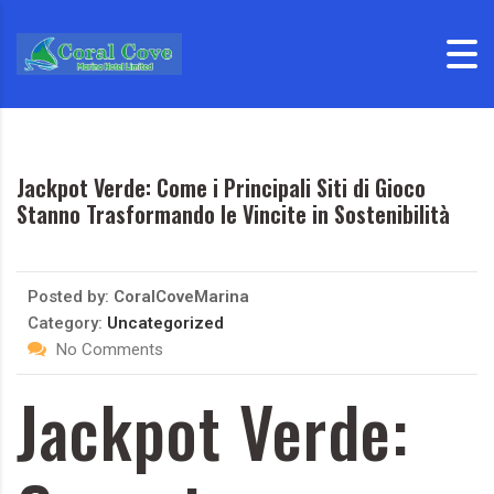
Skip to content
Jackpot Verde: Come i Principali Siti di Gioco
Stanno Trasformando le Vincite in Sostenibilità
Posted by:
CoralCoveMarina
Category:
Uncategorized
No Comments
Jackpot Verde: