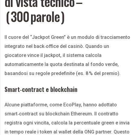
di vista tecnico –
( 300 parole )
Il cuore del “Jackpot Green” è un modulo di tracciamento
integrato nel back‑office del casinò. Quando un
giocatore vince il jackpot, il sistema calcola
automaticamente la quota destinata al fondo verde,
basandosi su regole predefinite (es. 8 % del premio).
Smart‑contract e blockchain
Alcune piattaforme, come EcoPlay, hanno adottato
smart‑contract su blockchain Ethereum. Il contratto
registra ogni vincita, calcola la percentuale green e invia
in tempo reale i token al wallet della ONG partner. Questo