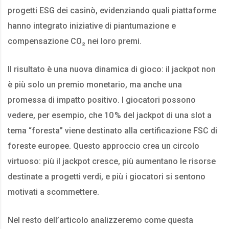
progetti ESG dei casinò, evidenziando quali piattaforme
hanno integrato iniziative di piantumazione e
compensazione CO₂ nei loro premi.
Il risultato è una nuova dinamica di gioco: il jackpot non
è più solo un premio monetario, ma anche una
promessa di impatto positivo. I giocatori possono
vedere, per esempio, che 10 % del jackpot di una slot a
tema “foresta” viene destinato alla certificazione FSC di
foreste europee. Questo approccio crea un circolo
virtuoso: più il jackpot cresce, più aumentano le risorse
destinate a progetti verdi, e più i giocatori si sentono
motivati a scommettere.
Nel resto dell’articolo analizzeremo come questa