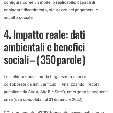
configura come un modello replicabile, capace di
coniugare divertimento, sicurezza dei pagamenti e
impatto sociale.
4. Impatto reale: dati
ambientali e benefici
sociali – ( 350 parole )
Le dichiarazioni di marketing devono essere
corroborate da dati verificabili. Analizzando i report
pubblicati da Site A, Site B e Site D, emergono le seguenti
cifre (dati consolidati al 31 dicembre 2023):
CO₂ compensato: 42 000 tonnellate, equivalenti a circa