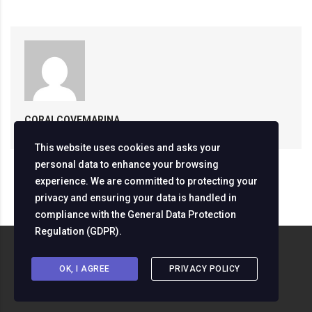
CORALCOVEMARINA
This website uses cookies and asks your
personal data to enhance your browsing
experience. We are committed to protecting your
privacy and ensuring your data is handled in
compliance with the
General Data Protection
Regulation (GDPR)
.
Copyright ©
2026
Servizine Digital Development
OK, I AGREE
PRIVACY POLICY