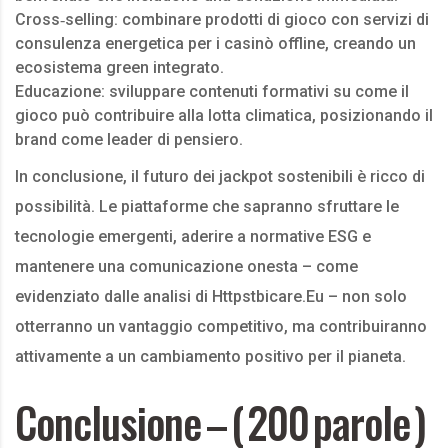
Cross‑selling: combinare prodotti di gioco con servizi di
consulenza energetica per i casinò offline, creando un
ecosistema green integrato.
Educazione: sviluppare contenuti formativi su come il
gioco può contribuire alla lotta climatica, posizionando il
brand come leader di pensiero.
In conclusione, il futuro dei jackpot sostenibili è ricco di
possibilità. Le piattaforme che sapranno sfruttare le
tecnologie emergenti, aderire a normative ESG e
mantenere una comunicazione onesta – come
evidenziato dalle analisi di Httpstbicare.Eu – non solo
otterranno un vantaggio competitivo, ma contribuiranno
attivamente a un cambiamento positivo per il pianeta.
Conclusione – ( 200 parole )