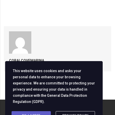
CORALCOVEMARINA
This website uses cookies and asks your
personal data to enhance your browsing
experience. We are committed to protecting your
privacy and ensuring your data is handled in
compliance with the
General Data Protection
Regulation (GDPR)
.
Copyright ©
2026
Servizine Digital Development