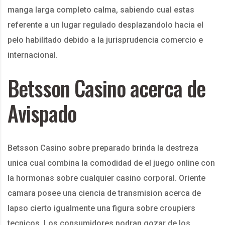
manga larga completo calma, sabiendo cual estas
referente a un lugar regulado desplazandolo hacia el
pelo habilitado debido a la jurisprudencia comercio e
internacional.
Betsson Casino acerca de
Avispado
Betsson Casino sobre preparado brinda la destreza
unica cual combina la comodidad de el juego online con
la hormonas sobre cualquier casino corporal. Oriente
camara posee una ciencia de transmision acerca de
lapso cierto igualmente una figura sobre croupiers
tecnicos. Los consumidores podran gozar de los