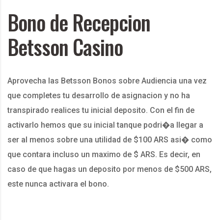
Bono de Recepcion
Betsson Casino
Aprovecha las Betsson Bonos sobre Audiencia una vez
que completes tu desarrollo de asignacion y no ha
transpirado realices tu inicial deposito. Con el fin de
activarlo hemos que su inicial tanque podri�a llegar a
ser al menos sobre una utilidad de $100 ARS asi� como
que contara incluso un maximo de $ ARS. Es decir, en
caso de que hagas un deposito por menos de $500 ARS,
este nunca activara el bono.