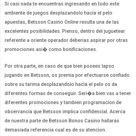
Si casi nada te encuentras ingresando en todo este
ambiente de juegos desplazandolo hacia el pelo
apuestas, Betsson Casino Online resulta una de las
excelentes posibilidades. Pienso, dentro del juguetear
referente a oriente operador deberias aspirar por otras
promociones asi� como bonificaciones.
Por otra parte, en caso de que bien posees lapso
jugando en Betsson, os premia por efectuarse confiado
sobre su tarima desplazandolo hacia el pelo os da
diferentes formas de conseguir. Seri�a bien vas a tener
diferentes promociones y tambien programacion de
observancia que Betsson implica confidencial. Acerca
de nuestra parte de Betsson Bonos Casino hallaras
demasiada referencia cual es de su atencion.