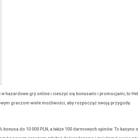
w hazardowe gry online i cieszyć się bonusami i promocjami, to Hel
nowym graczom wiele możliwości, aby rozpocząć swoją przygodę
 bonusa do 10 000 PLN, a także 100 darmowych spinów. To kasyno o