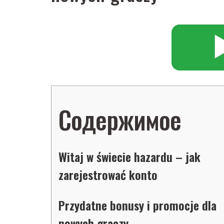
Содержимое
Witaj w świecie hazardu – jak
zarejestrować konto
Przydatne bonusy i promocje dla
nowych graczy