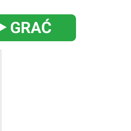
▶️ GRAĆ