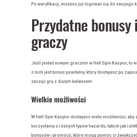
Po weryfikacji, możesz już logować się do swojego ko
Przydatne bonusy 
graczy
Jeśli jesteś nowym graczem w Hell Spin Kasyno, to 
z nich jest bonus powitalny, który dostajesz po zap
zacząć grę z dużym balansem.
Wielkie możliwości
W Hell Spin Kasyno dostajesz wiele możliwości, aby
korzystania z różnych typów hazardu, takich jak rule
bonusów i promocji, które mogą pomóc ci zwiększy