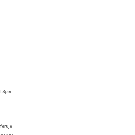
l Spin
feruje