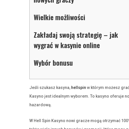
Wielkie możliwości
Zakładaj swoją strategię – jak
wygrać w kasynie online
Wybór bonusu
Jeśli szukasz kasyna,
hellspin
w którym możesz grać 
Kasyno jest idealnym wyborem. To kasyno oferuje 
hazardową.
W Hell Spin Kasyno nowi gracze mogą otrzymać 100%