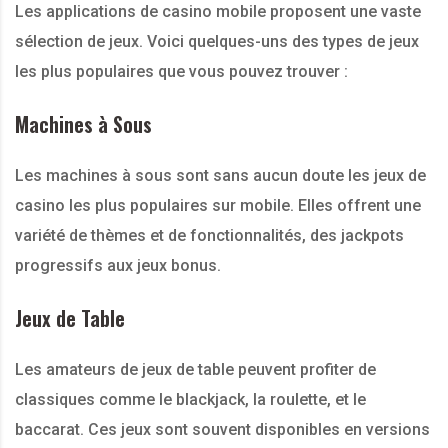
Les applications de casino mobile proposent une vaste
sélection de jeux. Voici quelques-uns des types de jeux
les plus populaires que vous pouvez trouver :
Machines à Sous
Les machines à sous sont sans aucun doute les jeux de
casino les plus populaires sur mobile. Elles offrent une
variété de thèmes et de fonctionnalités, des jackpots
progressifs aux jeux bonus.
Jeux de Table
Les amateurs de jeux de table peuvent profiter de
classiques comme le blackjack, la roulette, et le
baccarat. Ces jeux sont souvent disponibles en versions