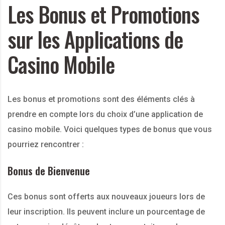
Les Bonus et Promotions
sur les Applications de
Casino Mobile
Les bonus et promotions sont des éléments clés à
prendre en compte lors du choix d’une application de
casino mobile. Voici quelques types de bonus que vous
pourriez rencontrer :
Bonus de Bienvenue
Ces bonus sont offerts aux nouveaux joueurs lors de
leur inscription. Ils peuvent inclure un pourcentage de