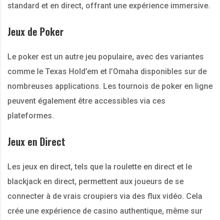
standard et en direct, offrant une expérience immersive.
Jeux de Poker
Le poker est un autre jeu populaire, avec des variantes
comme le Texas Hold’em et l’Omaha disponibles sur de
nombreuses applications. Les tournois de poker en ligne
peuvent également être accessibles via ces
plateformes.
Jeux en Direct
Les jeux en direct, tels que la roulette en direct et le
blackjack en direct, permettent aux joueurs de se
connecter à de vrais croupiers via des flux vidéo. Cela
crée une expérience de casino authentique, même sur