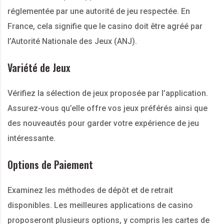
réglementée par une autorité de jeu respectée. En
France, cela signifie que le casino doit être agréé par
l’Autorité Nationale des Jeux (ANJ).
Variété de Jeux
Vérifiez la sélection de jeux proposée par l’application.
Assurez-vous qu’elle offre vos jeux préférés ainsi que
des nouveautés pour garder votre expérience de jeu
intéressante.
Options de Paiement
Examinez les méthodes de dépôt et de retrait
disponibles. Les meilleures applications de casino
proposeront plusieurs options, y compris les cartes de