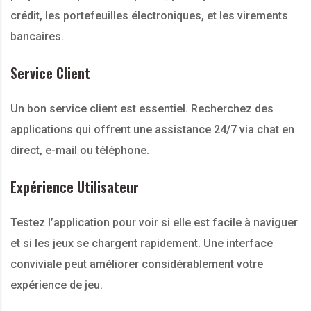
crédit, les portefeuilles électroniques, et les virements
bancaires.
Service Client
Un bon service client est essentiel. Recherchez des
applications qui offrent une assistance 24/7 via chat en
direct, e-mail ou téléphone.
Expérience Utilisateur
Testez l’application pour voir si elle est facile à naviguer
et si les jeux se chargent rapidement. Une interface
conviviale peut améliorer considérablement votre
expérience de jeu.