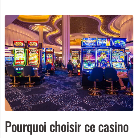
Pourquoi choisir ce casino