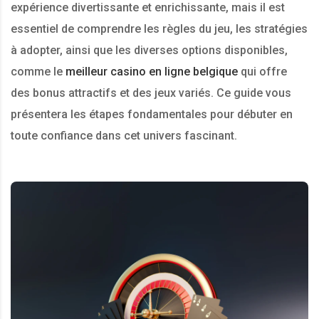
expérience divertissante et enrichissante, mais il est
essentiel de comprendre les règles du jeu, les stratégies
à adopter, ainsi que les diverses options disponibles,
comme le
meilleur casino en ligne belgique
qui offre
des bonus attractifs et des jeux variés. Ce guide vous
présentera les étapes fondamentales pour débuter en
toute confiance dans cet univers fascinant.