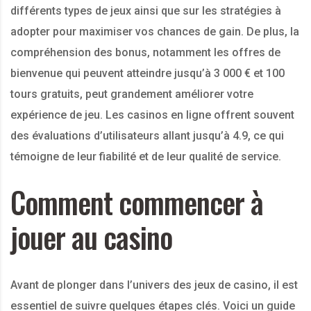
différents types de jeux ainsi que sur les stratégies à
adopter pour maximiser vos chances de gain. De plus, la
compréhension des bonus, notamment les offres de
bienvenue qui peuvent atteindre jusqu’à 3 000 € et 100
tours gratuits, peut grandement améliorer votre
expérience de jeu. Les casinos en ligne offrent souvent
des évaluations d’utilisateurs allant jusqu’à 4.9, ce qui
témoigne de leur fiabilité et de leur qualité de service.
Comment commencer à
jouer au casino
Avant de plonger dans l’univers des jeux de casino, il est
essentiel de suivre quelques étapes clés. Voici un guide