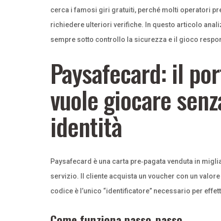
cerca i famosi giri gratuiti, perché molti operatori p
richiedere ulteriori verifiche. In questo articolo a
sempre sotto controllo la sicurezza e il gioco respo
Paysafecard: il por
vuole giocare senza
identità
Paysafecard è una carta pre‑pagata venduta in migliai
servizio. Il cliente acquista un voucher con un valor
codice è l’unico “identificatore” necessario per effe
Come funziona passo‑passo