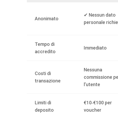
✔︎ Nessun dato
Anonimato
personale richi
Tempo di
Immediato
accredito
Nessuna
Costi di
commissione pe
transazione
l’utente
Limiti di
€10‑€100 per
deposito
voucher