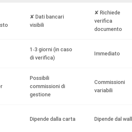
✘ Richiede
✘ Dati bancari
verifica
esto
visibili
documento
1‑3 giorni (in caso
Immediato
di verifica)
Possibili
Commissioni
r
commissioni di
variabili
gestione
Dipende dalla carta
Dipende dal wal