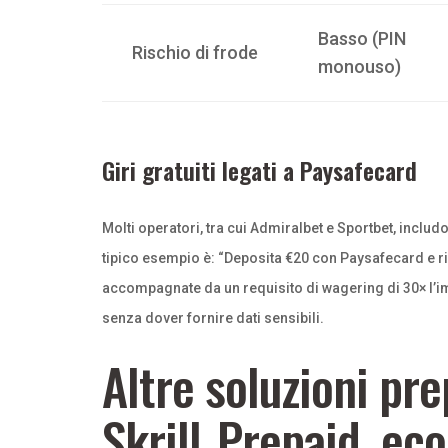
Basso (PIN
Rischio di frode
monouso)
Giri gratuiti legati a Paysafecard
Molti operatori, tra cui Admiralbet e Sportbet, includ
tipico esempio è: “Deposita €20 con Paysafecard e ric
accompagnate da un requisito di wagering di 30× l’im
senza dover fornire dati sensibili.
Altre soluzioni pr
Skrill‑Prepaid, eco