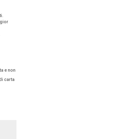
i.
gior
a
ta e non
di carta