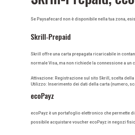
Se Paysafecard non è disponibile nella tua zona, esist
Skrill‑Prepaid
Skrill offre una carta prepagata ricaricabile in contan
normale Visa, ma non richiede la connessione a un 
Attivazione: Registrazione sul sito Skrill, scelta della
Utilizzo: Inserimento dei dati della carta (numero, 
ecoPayz
ecoPayz è un portafoglio elettronico che permette d
possibile acquistare voucher ecoPayz in negozi fisic