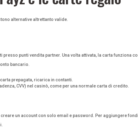
ono alternative altrettanto valide.
ti presso punti vendita partner. Una volta attivata, la carta funziona 
conto bancario.
 carta prepagata, ricarica in contanti.
scadenza, CVV) nel casinò, come per una normale carta di credito.
i creare un account con solo email e password. Per aggiungere fondi
i.