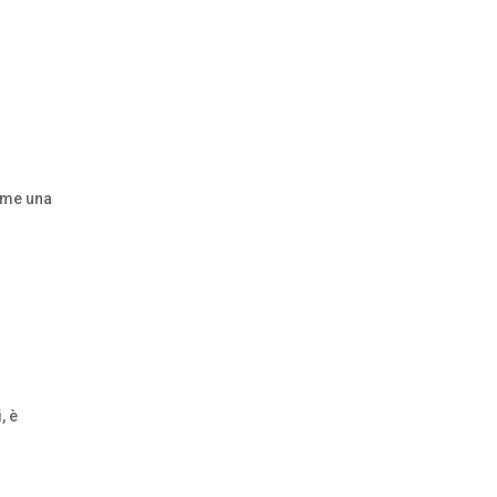
come una
, è