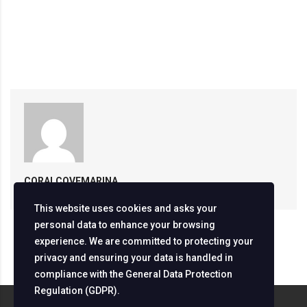
CORALCOVEMARINA
This website uses cookies and asks your
personal data to enhance your browsing
experience. We are committed to protecting your
privacy and ensuring your data is handled in
compliance with the
General Data Protection
Regulation (GDPR)
.