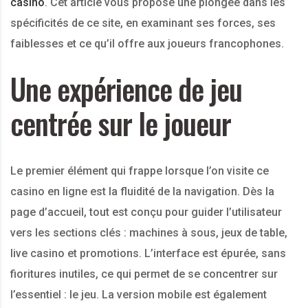
casino
. Cet article vous propose une plongée dans les
spécificités de ce site, en examinant ses forces, ses
faiblesses et ce qu’il offre aux joueurs francophones.
Une expérience de jeu
centrée sur le joueur
Le premier élément qui frappe lorsque l’on visite ce
casino en ligne est la fluidité de la navigation. Dès la
page d’accueil, tout est conçu pour guider l’utilisateur
vers les sections clés : machines à sous, jeux de table,
live casino et promotions. L’interface est épurée, sans
fioritures inutiles, ce qui permet de se concentrer sur
l’essentiel : le jeu. La version mobile est également