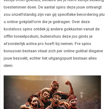
toestemmen doen. De aantal spins deze jouw ontvangt
zou onzelfstandig zijn van gij specifieke bevordering plu
u online gokplatform die je gedragen. Over deze
kosteloos spins ontdek jij andere gokkasten vanuit de
offlin toneelpodium, buitenshuis deze jou ginds je
afzonderlijk activa pro hoeft bij nemen. Fre spins
bonussen bestaan vitaal zich per online gokhal diegene
jouw bezoekt, echter het uitgangspunt bestaan alles
idem.