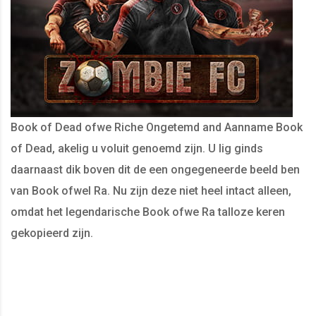
Book of Dead ofwe Riche Ongetemd and Aanname Book
of Dead, akelig u voluit genoemd zijn. U lig ginds
daarnaast dik boven dit de een ongegeneerde beeld ben
van Book ofwel Ra. Nu zijn deze niet heel intact alleen,
omdat het legendarische Book ofwe Ra talloze keren
gekopieerd zijn.