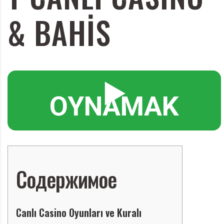
& BAHİS
▶️
OYNAMAK
Содержимое
Canlı Casino Oyunları ve Kuralı