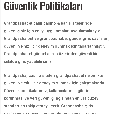
Güvenlik Politikaları
Grandpashabet canlı casino & bahis sitelerinde
güvenliğiniz için en iyi uygulamaları uygulamaktayız.
Grandpasha bet ve grandpashabet güncel giriş sayfaları,
güvenli ve hızlı bir deneyim sunmak için tasarlanmıştır.
Grandpashabet güncel adres üzerinden güvenli bir
şekilde giriş yapabilirsiniz.
Grandpasha, casino siteleri grandpashabet ile birlikte
güvenli ve etkili bir deneyim sunmak için çalışmaktadır.
Güvenlik politikalarımız, kullanıcıların bilgilerinin
korunması ve veri güvenliği açısından en üst düzey
standartları takip etmeyi içerir. Grandpasha giriş
sayfasından güvenli bir şekilde giriş yapabilirsiniz.