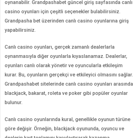
oynanabilir. Grandpashabet güncel giriş sayfasında canlı
casino oyunları için çeşitli seçenekler bulabilirsiniz.
Grandpasha bet üzerinden canlı casino oyunlarına giriş
yapabilirsiniz.
Canlı casino oyunları, gerçek zamanlı dealerlarla
oynanmasıyla diğer oyunlarla kıyaslanamaz. Dealerlar,
oyunları canlı olarak yönetir ve oyuncularla etkileşim
kurar. Bu, oyunların gerçekçi ve etkileyici olmasını sağlar.
Grandpashabet sitelerinde canlı casino oyunları arasında
blackjack, bakarat, roleta ve poker gibi popüler oyunlar
bulunur.
Canlı casino oyunlarında kural, genellikle oyunun türüne
göre değişir. Örneğin, blackjack oyununda, oyuncu ve
dealerin kart toplamını karşılaştırarak kazanma