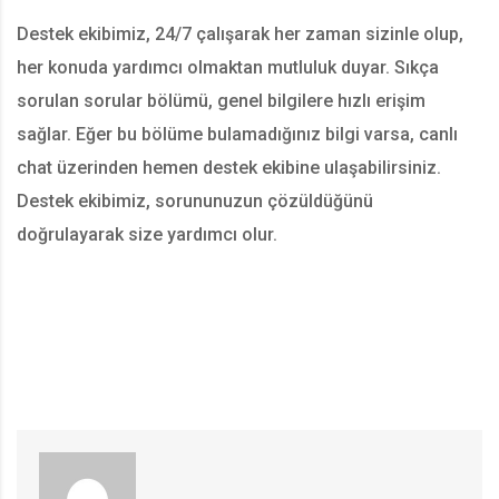
Destek ekibimiz, 24/7 çalışarak her zaman sizinle olup,
her konuda yardımcı olmaktan mutluluk duyar. Sıkça
sorulan sorular bölümü, genel bilgilere hızlı erişim
sağlar. Eğer bu bölüme bulamadığınız bilgi varsa, canlı
chat üzerinden hemen destek ekibine ulaşabilirsiniz.
Destek ekibimiz, sorununuzun çözüldüğünü
doğrulayarak size yardımcı olur.