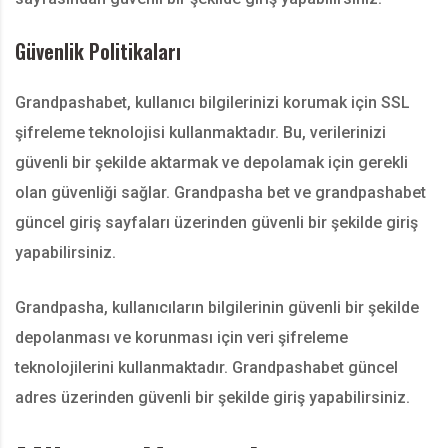
Güvenlik Politikaları
Grandpashabet, kullanıcı bilgilerinizi korumak için SSL
şifreleme teknolojisi kullanmaktadır. Bu, verilerinizi
güvenli bir şekilde aktarmak ve depolamak için gerekli
olan güvenliği sağlar. Grandpasha bet ve grandpashabet
güncel giriş sayfaları üzerinden güvenli bir şekilde giriş
yapabilirsiniz.
Grandpasha, kullanıcıların bilgilerinin güvenli bir şekilde
depolanması ve korunması için veri şifreleme
teknolojilerini kullanmaktadır. Grandpashabet güncel
adres üzerinden güvenli bir şekilde giriş yapabilirsiniz.