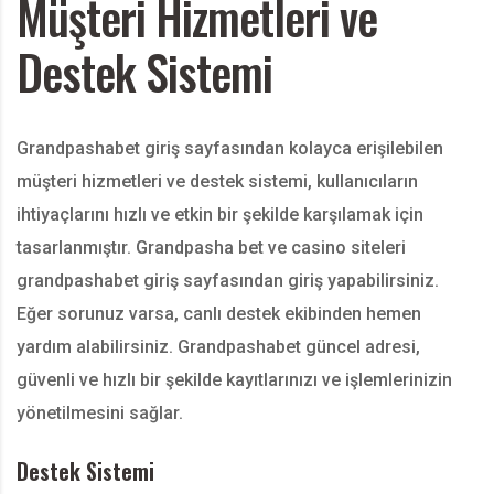
Müşteri Hizmetleri ve
Destek Sistemi
Grandpashabet giriş sayfasından kolayca erişilebilen
müşteri hizmetleri ve destek sistemi, kullanıcıların
ihtiyaçlarını hızlı ve etkin bir şekilde karşılamak için
tasarlanmıştır. Grandpasha bet ve casino siteleri
grandpashabet giriş sayfasından giriş yapabilirsiniz.
Eğer sorunuz varsa, canlı destek ekibinden hemen
yardım alabilirsiniz. Grandpashabet güncel adresi,
güvenli ve hızlı bir şekilde kayıtlarınızı ve işlemlerinizin
yönetilmesini sağlar.
Destek Sistemi