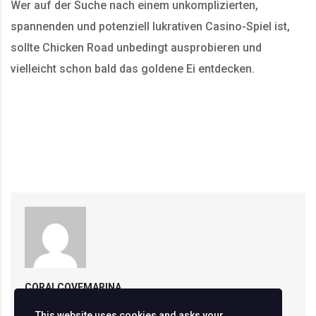
Wer auf der Suche nach einem unkomplizierten,
spannenden und potenziell lukrativen Casino-Spiel ist,
sollte Chicken Road unbedingt ausprobieren und
vielleicht schon bald das goldene Ei entdecken.
CORALCOVEMARINA
This website uses cookies and asks your