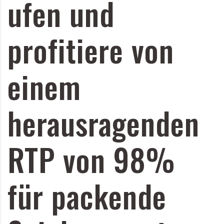
ufen und
profitiere von
einem
herausragenden
RTP von 98%
für packende