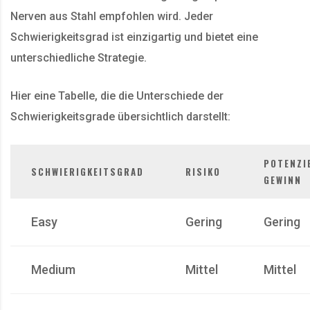
Nerven aus Stahl empfohlen wird. Jeder
Schwierigkeitsgrad ist einzigartig und bietet eine
unterschiedliche Strategie.
Hier eine Tabelle, die die Unterschiede der
Schwierigkeitsgrade übersichtlich darstellt:
POTENZI
SCHWIERIGKEITSGRAD
RISIKO
GEWINN
Easy
Gering
Gering
Medium
Mittel
Mittel