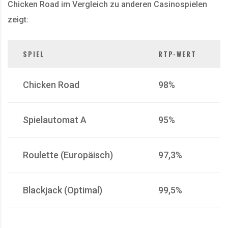
Chicken Road im Vergleich zu anderen Casinospielen
zeigt:
SPIEL
RTP-WERT
Chicken Road
98%
Spielautomat A
95%
Roulette (Europäisch)
97,3%
Blackjack (Optimal)
99,5%