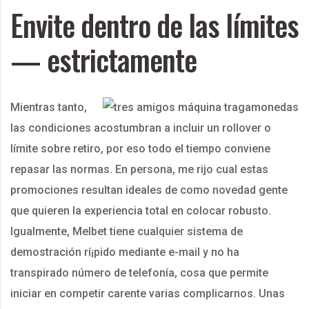
Envite dentro de las límites
— estrictamente
Mientras tanto,
las condiciones acostumbran a incluir un rollover o
límite sobre retiro, por eso todo el tiempo conviene
repasar las normas. En persona, me rijo cual estas
promociones resultan ideales de como novedad gente
que quieren la experiencia total en colocar robusto.
Igualmente, Melbet tiene cualquier sistema de
demostración rí¡pido mediante e-mail y no ha
transpirado número de telefonía, cosa que permite
iniciar en competir carente varias complicarnos. Unas