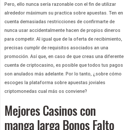
Pero, ello nunca serí­a razonable con el fin de utilizar
alrededor máximum su practica sobre apuestas. Ten en
cuenta demasiadas restricciones de confirmarte de
nunca usar accidentalmente hacen de propios dineros
para competir. Al igual que de la oferta de recibimiento,
precisas cumplir de requisitos asociados an una
promoción. Así que, en caso de que creas una diferente
cuenta de criptocasino, es posible que todos tus pagos
son anulados más adelante. Por lo tanto, ¿sobre cómo
escoges la plataforma sobre apuestas joviales
criptomonedas cual más os conviene?
Mejores Casinos con
manga larga Bonos Falto