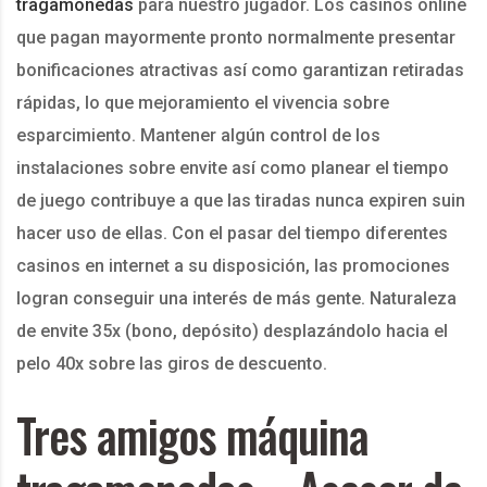
tragamonedas
para nuestro jugador. Los casinos online
que pagan mayormente pronto normalmente presentar
bonificaciones atractivas así­ como garantizan retiradas
rápidas, lo que mejoramiento el vivencia sobre
esparcimiento.
Mantener algún control de los
instalaciones sobre envite así­ como planear el tiempo
de juego contribuye a que las tiradas nunca expiren suin
hacer uso de ellas. Con el pasar del tiempo diferentes
casinos en internet a su disposición, las promociones
logran conseguir una interés de más gente. Naturaleza
de envite 35x (bono, depósito) desplazándolo hacia el
pelo 40x sobre las giros de descuento.
Tres amigos máquina