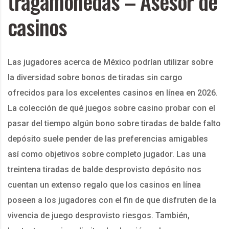
tragamonedas – Asesor de
casinos
Las jugadores acerca de México podrían utilizar sobre
la diversidad sobre bonos de tiradas sin cargo
ofrecidos para los excelentes casinos en línea en 2026.
La colección de qué juegos sobre casino probar con el
pasar del tiempo algún bono sobre tiradas de balde falto
depósito suele pender de las preferencias amigables
así­ como objetivos sobre completo jugador. Las una
treintena tiradas de balde desprovisto depósito nos
cuentan un extenso regalo que los casinos en línea
poseen a los jugadores con el fin de que disfruten de la
vivencia de juego desprovisto riesgos. También,