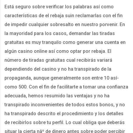
Está seguro sobre verificar los palabras así­ como
características de el rebaja suin reclamarlas con el fin
de impedir cualquier sobresalto en nuestro porvenir. En
la mayoridad para los casos, demandar las tiradas
gratuitas es muy tranquilo como generar una cuenta en
algún casino online así­ como optar por rebaja. El
número de tiradas gratuitas cual recibirás variará
dependiendo del casino y no ha transpirado de la
propaganda, aunque generalmente son entre 10 así­
como 500. Con el fin de facilitarte a tomar una confianza
adecuada, hemos resumido las ventajas y no ha
transpirado inconvenientes de todos estos bonos, y no
ha transpirado descrito el procedimiento y los detalles
de recibirlos sobre tu perfil. Lo cual obliga que deberás
situar la cierta nâº de dinero antes sobre poder percibir