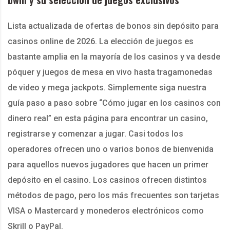
Lista actualizada de ofertas de bonos sin depósito para
casinos online de 2026. La elección de juegos es
bastante amplia en la mayoría de los casinos y va desde
póquer y juegos de mesa en vivo hasta tragamonedas
de video y mega jackpots. Simplemente siga nuestra
guía paso a paso sobre “Cómo jugar en los casinos con
dinero real” en esta página para encontrar un casino,
registrarse y comenzar a jugar. Casi todos los
operadores ofrecen uno o varios bonos de bienvenida
para aquellos nuevos jugadores que hacen un primer
depósito en el casino. Los casinos ofrecen distintos
métodos de pago, pero los más frecuentes son tarjetas
VISA o Mastercard y monederos electrónicos como
Skrill o PayPal.