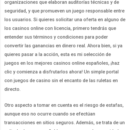
organizaciones que elaboran auditorías técnicas y de
seguridad, y que promueven un juego responsable entre
los usuarios. Si quieres solicitar una oferta en alguno de
los casinos online con licencia, primero tendrás que
entender sus términos y condiciones para poder
convertir las ganancias en dinero real. Ahora bien, si ya
quieres pasar a la acción, esta es mi selección de
juegos en los mejores casinos online españoles, ¡haz
clic y comienza a disfrutarlos ahora! Un simple portal
con juegos de casino sin el encanto de las ruletas en
directo.
Otro aspecto a tomar en cuenta es el riesgo de estafas,
aunque eso no ocurre cuando se efectúan
transacciones en sitios seguros. Además, se trata de un