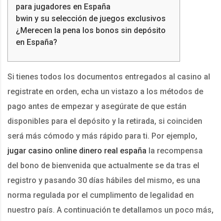
para jugadores en España
bwin y su selección de juegos exclusivos
¿Merecen la pena los bonos sin depósito
en España?
Si tienes todos los documentos entregados al casino al
registrate en orden, echa un vistazo a los métodos de
pago antes de empezar y asegúrate de que están
disponibles para el depósito y la retirada, si coinciden
será más cómodo y más rápido para ti. Por ejemplo,
jugar casino online dinero real españa
la recompensa
del bono de bienvenida que actualmente se da tras el
registro y pasando 30 días hábiles del mismo, es una
norma regulada por el cumplimento de legalidad en
nuestro país. A continuación te detallamos un poco más,