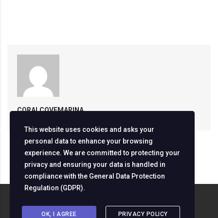
CORALCOVEMARINA
This website uses cookies and asks your
personal data to enhance your browsing
experience. We are committed to protecting your
privacy and ensuring your data is handled in
compliance with the
General Data Protection
Regulation (GDPR)
.
Copyright ©
2026
Servizine Digital Development
OK, I AGREE
PRIVACY POLICY