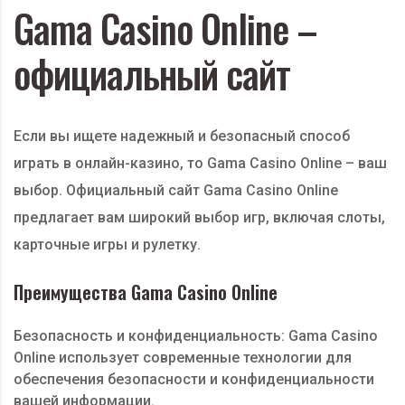
Gama Casino Online –
официальный сайт
Если вы ищете надежный и безопасный способ
играть в онлайн-казино, то Gama Casino Online – ваш
выбор. Официальный сайт Gama Casino Online
предлагает вам широкий выбор игр, включая слоты,
карточные игры и рулетку.
Преимущества Gama Casino Online
Безопасность и конфиденциальность: Gama Casino
Online использует современные технологии для
обеспечения безопасности и конфиденциальности
вашей информации.