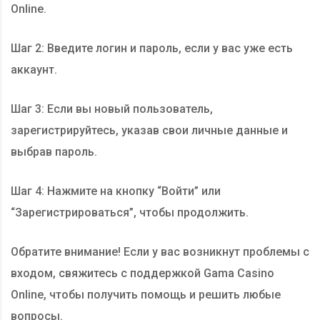
Online.
Шаг 2: Введите логин и пароль, если у вас уже есть
аккаунт.
Шаг 3: Если вы новый пользователь,
зарегистрируйтесь, указав свои личные данные и
выбрав пароль.
Шаг 4: Нажмите на кнопку “Войти” или
“Зарегистрироваться”, чтобы продолжить.
Обратите внимание! Если у вас возникнут проблемы с
входом, свяжитесь с поддержкой Gama Casino
Online, чтобы получить помощь и решить любые
вопросы.