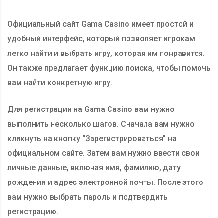
Официальный сайт Gama Casino имеет простой и
удобный интерфейс, который позволяет игрокам
легко найти и выбрать игру, которая им понравится.
Он также предлагает функцию поиска, чтобы помочь
вам найти конкретную игру.
Для регистрации на Gama Casino вам нужно
выполнить несколько шагов. Сначала вам нужно
кликнуть на кнопку “Зарегистрироваться” на
официальном сайте. Затем вам нужно ввести свои
личные данные, включая имя, фамилию, дату
рождения и адрес электронной почты. После этого
вам нужно выбрать пароль и подтвердить
регистрацию.