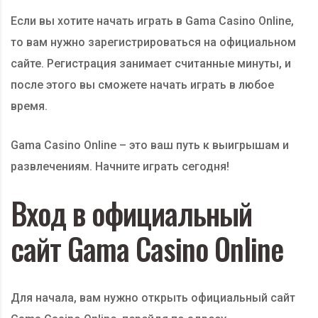
Если вы хотите начать играть в Gama Casino Online,
то вам нужно зарегистрироваться на официальном
сайте. Регистрация занимает считанные минуты, и
после этого вы сможете начать играть в любое
время.
Gama Casino Online – это ваш путь к выигрышам и
развлечениям. Начните играть сегодня!
Вход в официальный
сайт Gama Casino Online
Для начала, вам нужно открыть официальный сайт