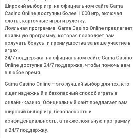
Широкий выбор игр: на официальном сайте Gama
Casino Online доступны более 1 000 игр, включая
слоты, карточные игры и рулетку.
Лояльная программа: Gama Casino Online предлагает
лояльную программу, которая позволяет вам
получать бонусы и преимущества за ваше участие в
играх.
24/7 поддержка: на официальном сайте Gama Casino
Online доступна 24/7 поддержка, чтобы помочь вам
в любое время.
Gama Casino Online – это лучший выбор для тех, кто
ищет надежный и безопасный способ играть в
онлайн-казино. Официальный сайт предлагает вам
широкий выбор игр, безопасность и
конфиденциальность, а также лояльную программу
и 24/7 поддержку.