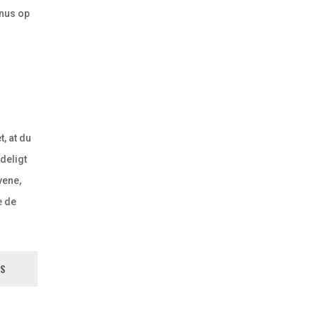
onus op
, at du
deligt
vene,
e de
TS