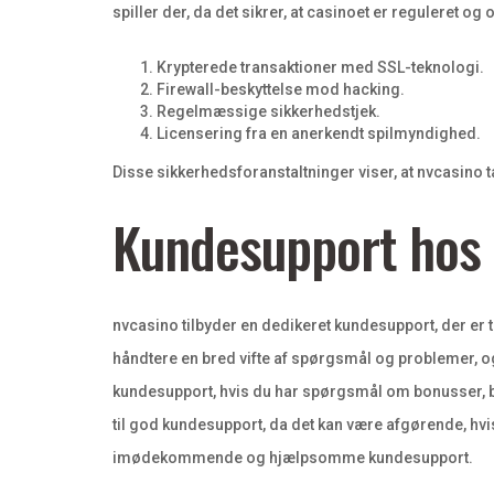
spiller der, da det sikrer, at casinoet er reguleret o
Krypterede transaktioner med SSL-teknologi.
Firewall-beskyttelse mod hacking.
Regelmæssige sikkerhedstjek.
Licensering fra en anerkendt spilmyndighed.
Disse sikkerhedsforanstaltninger viser, at nvcasino t
Kundesupport hos 
nvcasino tilbyder en dedikeret kundesupport, der er t
håndtere en bred vifte af spørgsmål og problemer, og 
kundesupport, hvis du har spørgsmål om bonusser, be
til god kundesupport, da det kan være afgørende, hvi
imødekommende og hjælpsomme kundesupport.