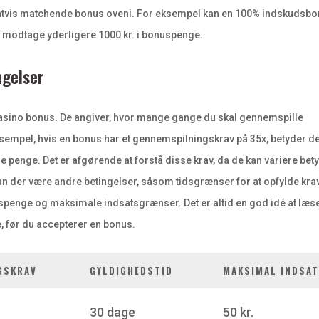
entvis matchende bonus oveni. For eksempel kan en 100% indskudsb
l du modtage yderligere 1000 kr. i bonuspenge.
gelser
casino bonus. De angiver, hvor mange gange du skal gennemspille
sempel, hvis en bonus har et gennemspilningskrav på 35x, betyder det
 penge. Det er afgørende at forstå disse krav, da de kan variere bety
an der være andre betingelser, såsom tidsgrænser for at opfylde kra
spenge og maksimale indsatsgrænser. Det er altid en god idé at læs
, før du accepterer en bonus.
GSKRAV
GYLDIGHEDSTID
MAKSIMAL INDSA
30 dage
50 kr.