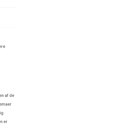
ære
en af de
temaer
ig
en er