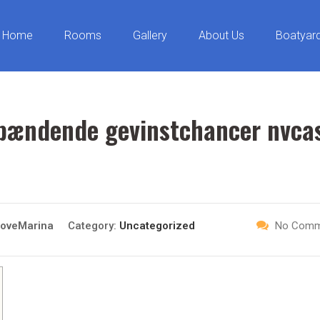
Home
Rooms
Gallery
About Us
Boatyar
spændende gevinstchancer nvca
CoveMarina
Category:
Uncategorized
No Comm