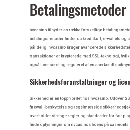
Betalingsmetoder 
nvcasino tilbyder en række forskellige betalingsmet
betalingsmetoder finder du kreditkort, e-wallets og b
pålidelig. nvcasino bruger avancerede sikkerhedstekno
transaktioner er krypterede med SSL-teknologi, hvilke
også licenseret og reguleret af en anerkendt spilmyndi
Sikkerhedsforanstaltninger og lice
Sikkerhed er en topprioritet hos nvcasino. Udover S
firewall-beskyttelse og regelmæssige sikkerhedstjek
overholder strenge regler og standarder for fair play 
finde oplysninger om nvcasinos licens på casinoets hj