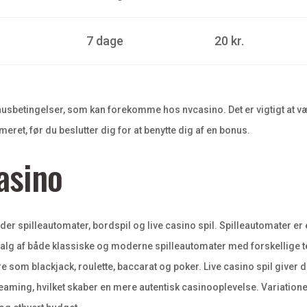
7 dage
20 kr.
onusbetingelser, som kan forekomme hos nvcasino. Det er vigtigt at v
ret, før du beslutter dig for at benytte dig af en bonus.
asino
der spilleautomater, bordspil og live casino spil. Spilleautomater er 
dvalg af både klassiske og moderne spilleautomater med forskellige 
e som blackjack, roulette, baccarat og poker. Live casino spil giver d
treaming, hvilket skaber en mere autentisk casinooplevelse. Variation