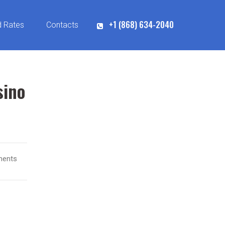
+1 (868) 634-2040
d Rates
Contacts
sino
ents