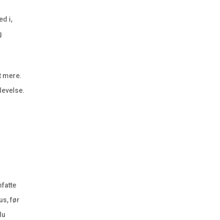
d i,
g
t mere.
levelse.
mfatte
us, før
du