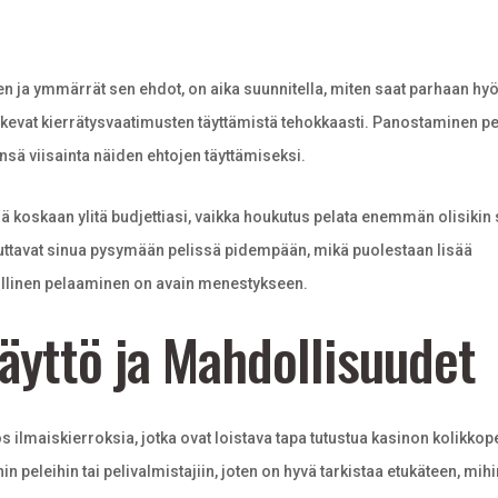
n ja ymmärrät sen ehdot, on aika suunnitella, miten saat parhaan hyöd
a tukevat kierrätysvaatimusten täyttämistä tehokkaasti. Panostaminen pe
ensä viisainta näiden ehtojen täyttämiseksi.
lä koskaan ylitä budjettiasi, vaikka houkutus pelata enemmän olisikin 
a auttavat sinua pysymään pelissä pidempään, mikä puolestaan lisää
tillinen pelaaminen on avain menestykseen.
äyttö ja Mahdollisuudet
 ilmaiskierroksia, jotka ovat loistava tapa tutustua kasinon kolikkop
n peleihin tai pelivalmistajiin, joten on hyvä tarkistaa etukäteen, mihi