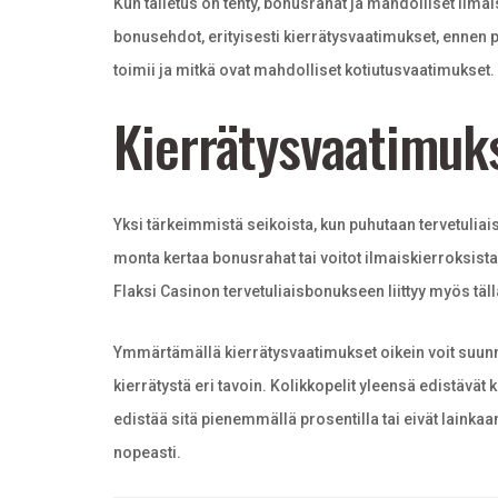
Kun talletus on tehty, bonusrahat ja mahdolliset ilmais
bonusehdot, erityisesti kierrätysvaatimukset, ennen 
toimii ja mitkä ovat mahdolliset kotiutusvaatimukset.
Kierrätysvaatimuk
Yksi tärkeimmistä seikoista, kun puhutaan tervetulia
monta kertaa bonusrahat tai voitot ilmaiskierroksista
Flaksi Casinon tervetuliaisbonukseen liittyy myös tälla
Ymmärtämällä kierrätysvaatimukset oikein voit suunni
kierrätystä eri tavoin. Kolikkopelit yleensä edistävät 
edistää sitä pienemmällä prosentilla tai eivät lainka
nopeasti.