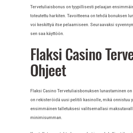
Tervetuliaisbonus on tyypillisesti pelaajan ensimmäi
toteutettu harkiten. Tavoitteena on tehdä bonuksen l
voi keskittyä itse pelaamiseen. Seuraavaksi syvenny
sen saa käyttöön.
Flaksi Casino Terv
Ohjeet
Flaksi Casino Tervetuliaisbonuksen lunastaminen on
on rekisteröidä uusi pelitili kasinolle, mikä onnistuu
ensimmäinen talletuksesi valitsemallasi maksutavalla
minimisumman.