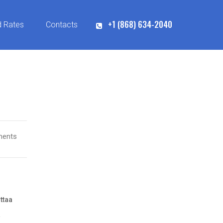
+1 (868) 634-2040
d Rates
Contacts
ents
ttaa
a