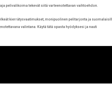
aaja pelivalikoima tekevät siitä varteenotettavan vaihtoehdon.
elkeät kierrätysvaatimukset, monipuolinen pelitarjonta ja suomalaisil
enotettavana valintana. Käytä tätä opasta hyödyksesi ja nauti