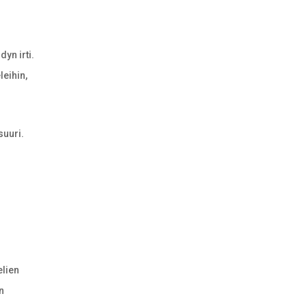
yn irti.
leihin,
suuri.
elien
n