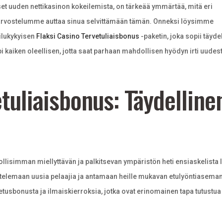
et uuden nettikasinon kokeilemista, on tärkeää ymmärtää, mitä eri
a arvostelumme auttaa sinua selvittämään tämän. Onneksi löysimme
ilukykyisen
Flaksi Casino Tervetuliaisbonus
-paketin, joka sopii täydel
 kaiken oleellisen, jotta saat parhaan mahdollisen hyödyn irti uudes
etuliaisbonus: Täydelline
llisimman miellyttävän ja palkitsevan ympäristön heti ensiaskelista l
ttelemaan uusia pelaajia ja antamaan heille mukavan etulyöntiasema
etusbonusta ja ilmaiskierroksia, jotka ovat erinomainen tapa tutustu