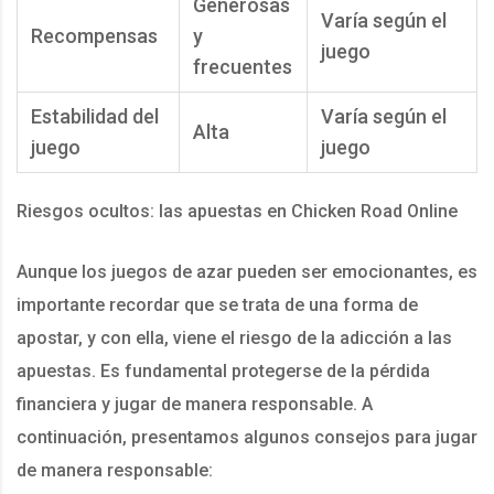
Generosas
Varía según el
Recompensas
y
juego
frecuentes
Estabilidad del
Varía según el
Alta
juego
juego
Riesgos ocultos: las apuestas en Chicken Road Online
Aunque los juegos de azar pueden ser emocionantes, es
importante recordar que se trata de una forma de
apostar, y con ella, viene el riesgo de la adicción a las
apuestas. Es fundamental protegerse de la pérdida
financiera y jugar de manera responsable. A
continuación, presentamos algunos consejos para jugar
de manera responsable: