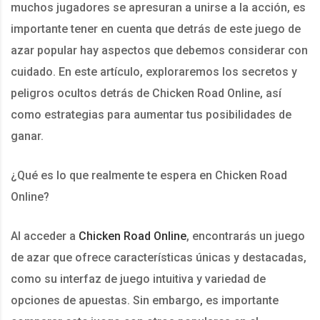
muchos jugadores se apresuran a unirse a la acción, es
importante tener en cuenta que detrás de este juego de
azar popular hay aspectos que debemos considerar con
cuidado. En este artículo, exploraremos los secretos y
peligros ocultos detrás de Chicken Road Online, así
como estrategias para aumentar tus posibilidades de
ganar.
¿Qué es lo que realmente te espera en Chicken Road
Online?
Al acceder a
Chicken Road Online
, encontrarás un juego
de azar que ofrece características únicas y destacadas,
como su interfaz de juego intuitiva y variedad de
opciones de apuestas. Sin embargo, es importante