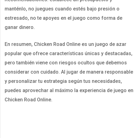
manténlo, no juegues cuando estés bajo presión o
estresado, no te apoyes en el juego como forma de
ganar dinero.
En resumen, Chicken Road Online es un juego de azar
popular que ofrece características únicas y destacadas,
pero también viene con riesgos ocultos que debemos
considerar con cuidado. Al jugar de manera responsable
y personalizar tu estrategia según tus necesidades,
puedes aprovechar al máximo la experiencia de juego en
Chicken Road Online.