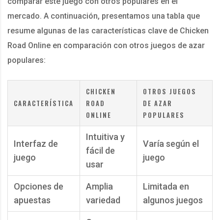
comparar este juego con otros populares en el
mercado. A continuación, presentamos una tabla que
resume algunas de las características clave de Chicken
Road Online en comparación con otros juegos de azar
populares:
CHICKEN
OTROS JUEGOS
CARACTERÍSTICA
ROAD
DE AZAR
ONLINE
POPULARES
Intuitiva y
Interfaz de
Varía según el
fácil de
juego
juego
usar
Opciones de
Amplia
Limitada en
apuestas
variedad
algunos juegos