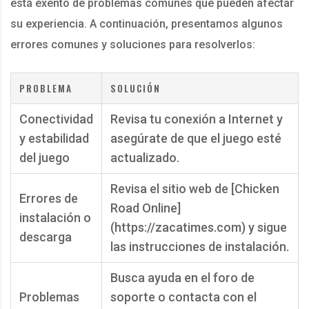
está exento de problemas comunes que pueden afectar
su experiencia. A continuación, presentamos algunos
errores comunes y soluciones para resolverlos:
PROBLEMA
SOLUCIÓN
Conectividad
Revisa tu conexión a Internet y
y estabilidad
asegúrate de que el juego esté
del juego
actualizado.
Revisa el sitio web de [Chicken
Errores de
Road Online]
instalación o
(https://zacatimes.com) y sigue
descarga
las instrucciones de instalación.
Busca ayuda en el foro de
Problemas
soporte o contacta con el