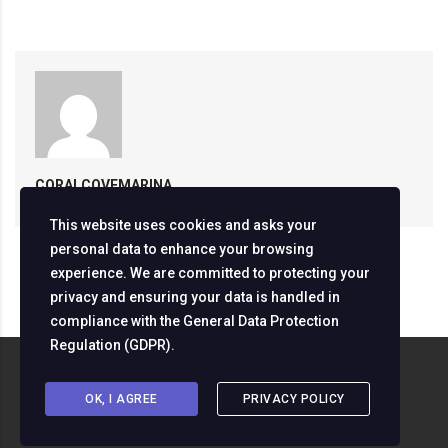
CORALCOVEMARINA
This website uses cookies and asks your
personal data to enhance your browsing
experience. We are committed to protecting your
privacy and ensuring your data is handled in
compliance with the
General Data Protection
Regulation (GDPR)
.
Copyright ©
2026
Servizine Digital Development
OK, I AGREE
PRIVACY POLICY