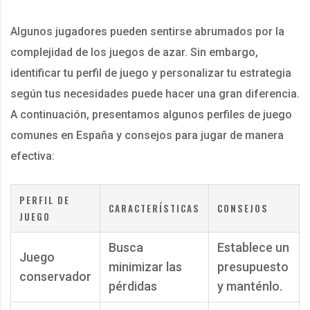
Algunos jugadores pueden sentirse abrumados por la
complejidad de los juegos de azar. Sin embargo,
identificar tu perfil de juego y personalizar tu estrategia
según tus necesidades puede hacer una gran diferencia.
A continuación, presentamos algunos perfiles de juego
comunes en España y consejos para jugar de manera
efectiva:
PERFIL DE
CARACTERÍSTICAS
CONSEJOS
JUEGO
Busca
Establece un
Juego
minimizar las
presupuesto
conservador
pérdidas
y manténlo.