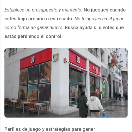
Establece un presupuesto y manténlo.
No juegues cuando
estés bajo presión o estresado.
No te apoyes en el juego
como forma de ganar dinero.
Busca ayuda si sientes que
estás perdiendo el control.
Perfiles de juego y estrategias para ganar