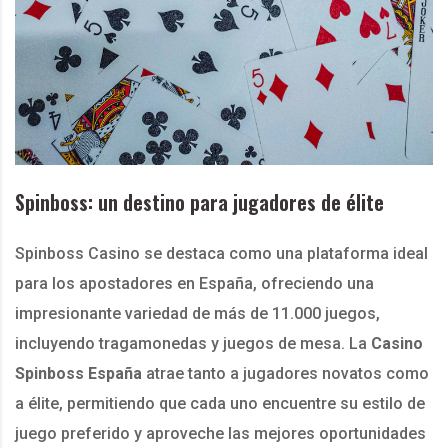
Spinboss: un destino para jugadores de élite
Spinboss Casino se destaca como una plataforma ideal
para los apostadores en España, ofreciendo una
impresionante variedad de más de 11.000 juegos,
incluyendo tragamonedas y juegos de mesa. La
Casino
Spinboss España
atrae tanto a jugadores novatos como
a élite, permitiendo que cada uno encuentre su estilo de
juego preferido y aproveche las mejores oportunidades