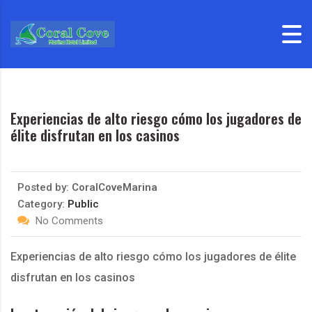
Skip to content
Experiencias de alto riesgo cómo los jugadores de
élite disfrutan en los casinos
Posted by:
CoralCoveMarina
Category:
Public
No Comments
Experiencias de alto riesgo cómo los jugadores de élite
disfrutan en los casinos