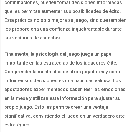
combinaciones, pueden tomar decisiones informadas
que les permitan aumentar sus posibilidades de éxito.
Esta práctica no solo mejora su juego, sino que también
les proporciona una confianza inquebrantable durante
las sesiones de apuestas.
Finalmente, la psicología del juego juega un papel
importante en las estrategias de los jugadores élite.
Comprender la mentalidad de otros jugadores y cómo
influir en sus decisiones es una habilidad valiosa. Los
apostadores experimentados saben leer las emociones
en la mesa y utilizan esta información para ajustar su
propio juego. Esto les permite crear una ventaja
significativa, convirtiendo el juego en un verdadero arte
estratégico.