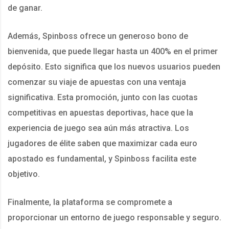
de ganar.
Además, Spinboss ofrece un generoso bono de
bienvenida, que puede llegar hasta un 400% en el primer
depósito. Esto significa que los nuevos usuarios pueden
comenzar su viaje de apuestas con una ventaja
significativa. Esta promoción, junto con las cuotas
competitivas en apuestas deportivas, hace que la
experiencia de juego sea aún más atractiva. Los
jugadores de élite saben que maximizar cada euro
apostado es fundamental, y Spinboss facilita este
objetivo.
Finalmente, la plataforma se compromete a
proporcionar un entorno de juego responsable y seguro.