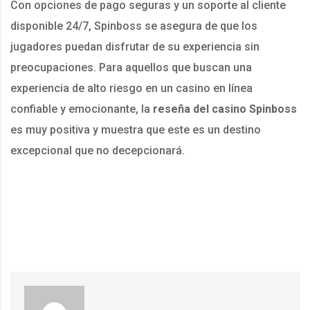
Con opciones de pago seguras y un soporte al cliente
disponible 24/7, Spinboss se asegura de que los
jugadores puedan disfrutar de su experiencia sin
preocupaciones. Para aquellos que buscan una
experiencia de alto riesgo en un casino en línea
confiable y emocionante, la
reseña del casino Spinboss
es muy positiva y muestra que este es un destino
excepcional que no decepcionará.