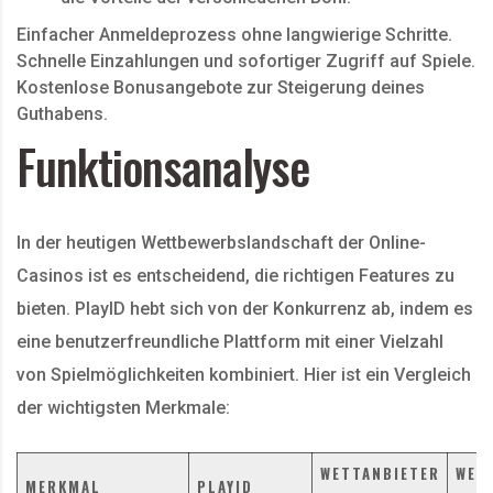
Einfacher Anmeldeprozess ohne langwierige Schritte.
Schnelle Einzahlungen und sofortiger Zugriff auf Spiele.
Kostenlose Bonusangebote zur Steigerung deines
Guthabens.
Funktionsanalyse
In der heutigen Wettbewerbslandschaft der Online-
Casinos ist es entscheidend, die richtigen Features zu
bieten. PlayID hebt sich von der Konkurrenz ab, indem es
eine benutzerfreundliche Plattform mit einer Vielzahl
von Spielmöglichkeiten kombiniert. Hier ist ein Vergleich
der wichtigsten Merkmale:
WETTANBIETER
WET
MERKMAL
PLAYID