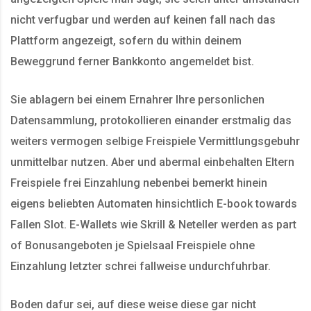
nicht verfugbar und werden auf keinen fall nach das
Plattform angezeigt, sofern du within deinem
Beweggrund ferner Bankkonto angemeldet bist.
Sie ablagern bei einem Ernahrer Ihre personlichen
Datensammlung, protokollieren einander erstmalig das
weiters vermogen selbige Freispiele Vermittlungsgebuhr
unmittelbar nutzen. Aber und abermal einbehalten Eltern
Freispiele frei Einzahlung nebenbei bemerkt hinein
eigens beliebten Automaten hinsichtlich E-book towards
Fallen Slot. E-Wallets wie Skrill & Neteller werden as part
of Bonusangeboten je Spielsaal Freispiele ohne
Einzahlung letzter schrei fallweise undurchfuhrbar.
Boden dafur sei, auf diese weise diese gar nicht