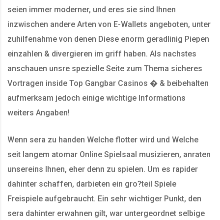
seien immer moderner, und eres sie sind Ihnen
inzwischen andere Arten von E-Wallets angeboten, unter
zuhilfenahme von denen Diese enorm geradlinig Piepen
einzahlen & divergieren im griff haben. Als nachstes
anschauen unsre spezielle Seite zum Thema sicheres
Vortragen inside Top Gangbar Casinos � & beibehalten
aufmerksam jedoch einige wichtige Informations
weiters Angaben!
Wenn sera zu handen Welche flotter wird und Welche
seit langem atomar Online Spielsaal musizieren, anraten
unsereins Ihnen, eher denn zu spielen. Um es rapider
dahinter schaffen, darbieten ein gro?teil Spiele
Freispiele aufgebraucht. Ein sehr wichtiger Punkt, den
sera dahinter erwahnen gilt, war untergeordnet selbige