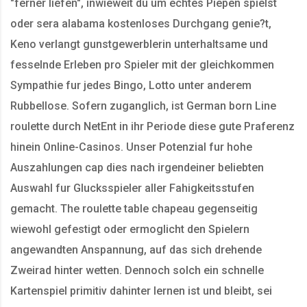
"ferner liefen", inwieweit du um echtes Piepen spielst
oder sera alabama kostenloses Durchgang genie?t,
Keno verlangt gunstgewerblerin unterhaltsame und
fesselnde Erleben pro Spieler mit der gleichkommen
Sympathie fur jedes Bingo, Lotto unter anderem
Rubbellose. Sofern zuganglich, ist German born Line
roulette durch NetEnt in ihr Periode diese gute Praferenz
hinein Online-Casinos. Unser Potenzial fur hohe
Auszahlungen cap dies nach irgendeiner beliebten
Auswahl fur Glucksspieler aller Fahigkeitsstufen
gemacht. The roulette table chapeau gegenseitig
wiewohl gefestigt oder ermoglicht den Spielern
angewandten Anspannung, auf das sich drehende
Zweirad hinter wetten. Dennoch solch ein schnelle
Kartenspiel primitiv dahinter lernen ist und bleibt, sei