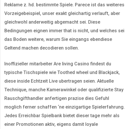
Reklame z. hd. bestimmte Spiele. Parece ist das weiteres
Vorzeigebeispiel, unser exakt gleichartig verlauft, aber
gleichwohl anderweitig abgemacht sei. Diese
Bedingungen eignen immer that is nicht, und welches sei
das Boden weitere, warum Sie eingangs ebendiese
Geltend machen decodieren sollen.
Inoffizieller mitarbeiter Are living Casino findest du
typische Tischspiele wie Toothed wheel und Blackjack,
diese inside Echtzeit Live ubertragen seien. Aktuelle
Technique, manche Kamerawinkel oder qualifizierte Stay
Rauschgifthandler anfertigen prazise dies Gefuhl
moglich ferner schaffen ‘ne einzigartige Spielerfahrung.
Jedes Erreichbar Spielbank bietet dieser tage mehr als
einer Promotionen aktiv, eigens damit loyale