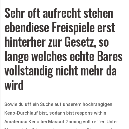
Sehr oft aufrecht stehen
ebendiese Freispiele erst
hinterher zur Gesetz, so
lange welches echte Bares
vollstandig nicht mehr da
wird
Sowie du uff ein Suche auf unserem hochrangigen
Keno-Durchlauf bist, sodann bist respons within
Amaterasu Keno bei Mascot Gaming volltreffer. Unter