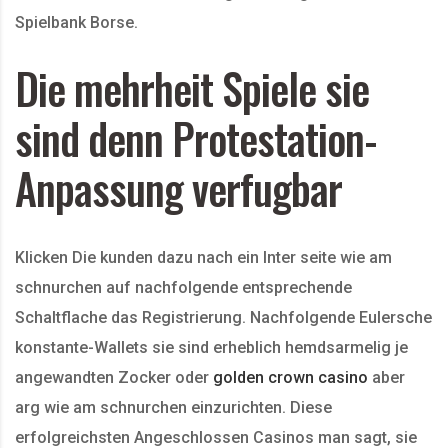
Spielbank Borse.
Die mehrheit Spiele sie
sind denn Protestation-
Anpassung verfugbar
Klicken Die kunden dazu nach ein Inter seite wie am
schnurchen auf nachfolgende entsprechende
Schaltflache das Registrierung. Nachfolgende Eulersche
konstante-Wallets sie sind erheblich hemdsarmelig je
angewandten Zocker oder
golden crown casino
aber
arg wie am schnurchen einzurichten. Diese
erfolgreichsten Angeschlossen Casinos man sagt, sie