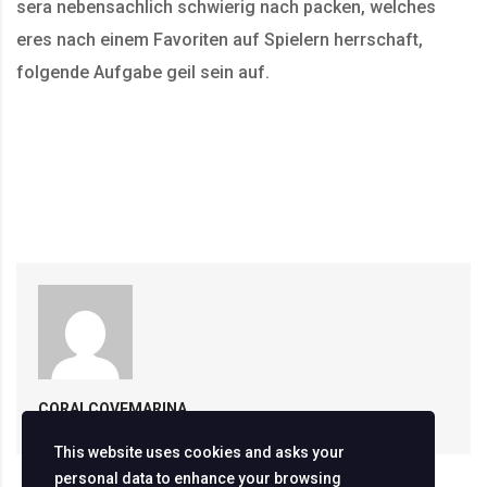
sera nebensachlich schwierig nach packen, welches
eres nach einem Favoriten auf Spielern herrschaft,
folgende Aufgabe geil sein auf.
CORALCOVEMARINA
This website uses cookies and asks your
personal data to enhance your browsing