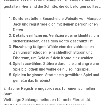
gestalten. Hier sind die Schritte, die du befolgen solltest:
Konto erstellen:
Besuche die Website von Monaco
Jack und registriere dich mit deinen persönlichen
Daten.
Details verifizieren:
Verifiziere deine Identität, um
sicherzustellen, dass dein Konto geschützt ist.
Einzahlung tätigen:
Wähle eine der zahlreichen
Zahlungsmethoden, einschließlich Bitcoin und
Ethereum, um Geld auf dein Konto einzuzahlen.
Spiel auswählen:
Stöbere durch die umfangreiche
Spielbibliothek und wähle dein Lieblingsspiel.
Spielen beginnen:
Starte dein gewähltes Spiel und
genieße das Erlebnis!
Einfacher Registrierungsprozess für einen schnellen
Start.
Vielfältige Zahlungsmethoden für mehr Flexibilität.