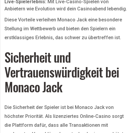
Live-Spielerlebnis:
Mit Live-Casino-Spielen von
Anbietern wie Evolution wird dein Casinoabend lebendig.
Diese Vorteile verleihen Monaco Jack eine besondere
Stellung im Wettbewerb und bieten den Spielern ein
erstklassiges Erlebnis, das schwer zu übertreffen ist.
Sicherheit und
Vertrauenswürdigkeit bei
Monaco Jack
Die Sicherheit der Spieler ist bei Monaco Jack von
höchster Priorität. Als lizenziertes Online-Casino sorgt
die Plattform dafür, dass alle Transaktionen mit