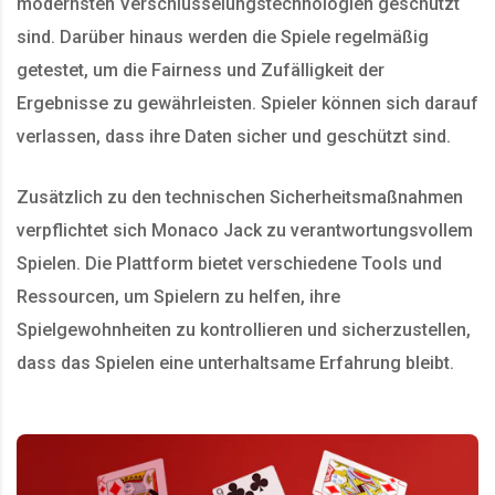
modernsten Verschlüsselungstechnologien geschützt
sind. Darüber hinaus werden die Spiele regelmäßig
getestet, um die Fairness und Zufälligkeit der
Ergebnisse zu gewährleisten. Spieler können sich darauf
verlassen, dass ihre Daten sicher und geschützt sind.
Zusätzlich zu den technischen Sicherheitsmaßnahmen
verpflichtet sich Monaco Jack zu verantwortungsvollem
Spielen. Die Plattform bietet verschiedene Tools und
Ressourcen, um Spielern zu helfen, ihre
Spielgewohnheiten zu kontrollieren und sicherzustellen,
dass das Spielen eine unterhaltsame Erfahrung bleibt.