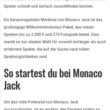
Spieler schnell und einfach zurechtfinden können.
Ein herausragendes Merkmal von Monaco Jack ist das
großzügige Willkommensbonus-Paket, das neuen
Spielern bis zu 2.500 € und 275 Freispiele bietet. Dies
macht es zur idealen Wahl für sowohl Anfänger als auch
erfahrene Spieler, die auf der Suche nach tollen
Spielmöglichkeiten sind.
So startest du bei Monaco
Jack
Um das volle Potenzial von Monaco Jack
auszuschöpfen, ist es wichtig, den Einstieg richtig zu