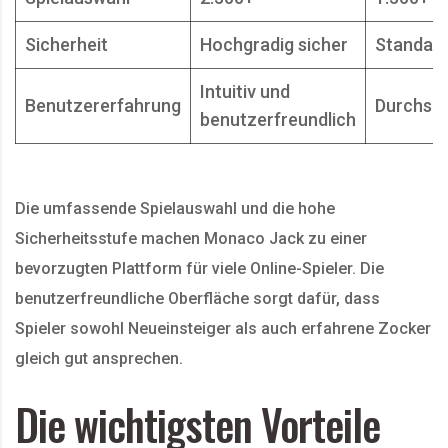
Sicherheit
Hochgradig sicher
Standar
Intuitiv und
Benutzererfahrung
Durchsch
benutzerfreundlich
Die umfassende Spielauswahl und die hohe
Sicherheitsstufe machen Monaco Jack zu einer
bevorzugten Plattform für viele Online-Spieler. Die
benutzerfreundliche Oberfläche sorgt dafür, dass
Spieler sowohl Neueinsteiger als auch erfahrene Zocker
gleich gut ansprechen.
Die wichtigsten Vorteile