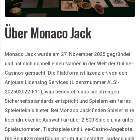
Über Monaco Jack
Monaco Jack wurde am 27. November 2025 gegründet
und hat sich schnell einen Namen in der Welt der Online-
Casinos gemacht. Die Plattform ist lizenziert von den
Anjouan Licensing Services (Lizenznummer ALSI-
202502022-F11), was bedeutet, dass sie strengen
Sicherheitsstandards entspricht und Spielern ein faires
Spielerlebnis bietet. Bei Monaco Jack finden Spieler eine
beeindruckende Auswahl an über 2.500 Spielen, darunter
Spielautomaten, Tischspiele und Live-Casino-Angebote.
Die Benutzeroberfläche ist intuitiv gestaltet, sodass sich