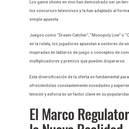
Los game shows en vivo han demostrado ser un terren
los concursos televisivos y la han adaptado al form
simple apuesta.
Juegos como “Dream Catcher”, “Monopoly Live” o “C
en la ruleta, los jugadores apuestan a sectores de u
inspiradas en tableros de juego o conceptos de co
multiplicadores y premios que pueden dispararse.
Esta diversificación de la oferta es fundamental para
ofreciéndoles constantemente novedades y experien
tensión y euforia es un factor clave en su popularida
El Marco Regulator
la Nueva Realidad