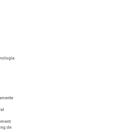
cnología
tamente
del
ement.
ing de