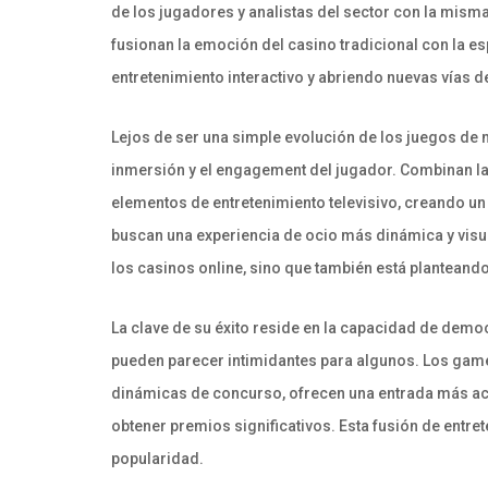
de los jugadores y analistas del sector con la misma
fusionan la emoción del casino tradicional con la esp
entretenimiento interactivo y abriendo nuevas vías
Lejos de ser una simple evolución de los juegos de m
inmersión y el engagement del jugador. Combinan la 
elementos de entretenimiento televisivo, creando un
buscan una experiencia de ocio más dinámica y visua
los casinos online, sino que también está planteand
La clave de su éxito reside en la capacidad de democ
pueden parecer intimidantes para algunos. Los game 
dinámicas de concurso, ofrecen una entrada más acc
obtener premios significativos. Esta fusión de entre
popularidad.