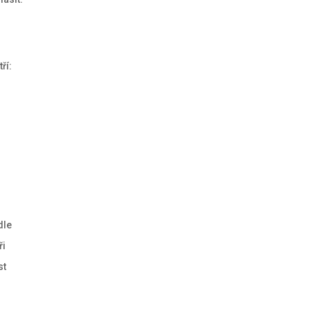
ří:
dle
ři
st