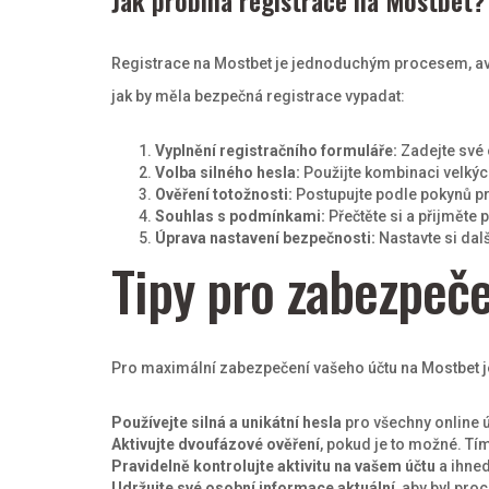
Registrace na Mostbet je jednoduchým procesem, avš
jak by měla bezpečná registrace vypadat:
Vyplnění registračního formuláře:
Zadejte své 
Volba silného hesla:
Použijte kombinaci velkýc
Ověření totožnosti:
Postupujte podle pokynů pro
Souhlas s podmínkami:
Přečtěte si a přijměte
Úprava nastavení bezpečnosti:
Nastavte si dal
Tipy pro zabezpeč
Pro maximální zabezpečení vašeho účtu na Mostbet je 
Používejte silná a unikátní hesla
pro všechny online ú
Aktivujte dvoufázové ověření
, pokud je to možné. Tí
Pravidelně kontrolujte aktivitu na vašem účtu
a ihned
Udržujte své osobní informace aktuální
, aby byl pro