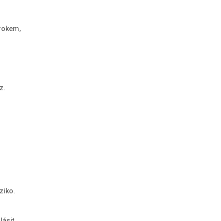
krokem,
z.
ziko.
lásit.