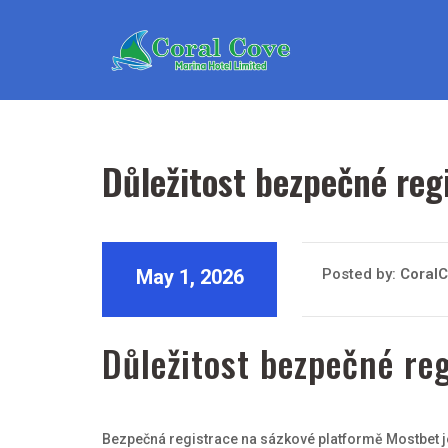
Skip to content
Důležitost bezpečné reg
May 1, 2026
Posted by:
Coral
Důležitost bezpečné re
Bezpečná registrace na sázkové platformě Mostbet je