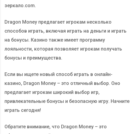
зеркало.com.
Dragon Money предлагает игрокам несколько
способов играть, включая играть на деньги и играть
на бонусы. Казино также имеет программу
лояльности, которая позволяет игрокам получать
бонусы и преимущества.
Если вы ищете новый способ играть в онлайн-
казино, Dragon Money – это отличный выбор. Оно
предлагает игрокам широкий выбор игр,
привлекательные бонусы и безопасную игру. Начните
играть сегодня!
Обратите внимание, что Dragon Money – это