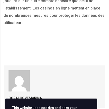
joueurs sur un autre compte bancaire que celui de
l’établissement. Les casinos en ligne mettent en place
de nombreuses mesures pour protéger les données des
utilisateurs.
CORALCOVEMARINA
This website uses cookies and asks your