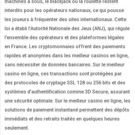
machines à sous, le blackjack ou la roulette restent
interdits pour les opérateurs nationaux, ce qui pousse
les joueurs à fréquenter des sites internationaux. Cette
loi a établi l’Autorité Nationale des Jeux (ANJ), qui régule
l’ensemble des opérateurs et des plateformes légales
en France. Les cryptomonnaies offrent des paiements
rapides et anonymes dans les meilleur casinos en ligne,
sans nécessiter de données bancaires. Sur le meilleur
casino en ligne, ces transactions sont protégées par
des protocoles de cryptage SSL 128 ou 256 bits et des
systèmes d’authentification comme 3D Secure, assurant
une sécurité optimale. Sur le meilleur casino en ligne, les
solutions de paiement instantané permettent des dépôts
immédiats et des retraits traités en quelques heures
seulement.