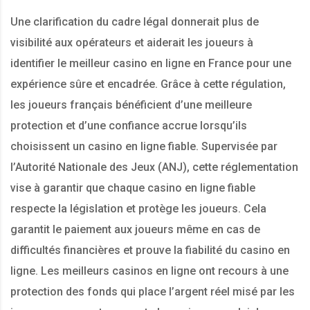
Une clarification du cadre légal donnerait plus de
visibilité aux opérateurs et aiderait les joueurs à
identifier le meilleur casino en ligne en France pour une
expérience sûre et encadrée. Grâce à cette régulation,
les joueurs français bénéficient d’une meilleure
protection et d’une confiance accrue lorsqu’ils
choisissent un casino en ligne fiable. Supervisée par
l’Autorité Nationale des Jeux (ANJ), cette réglementation
vise à garantir que chaque casino en ligne fiable
respecte la législation et protège les joueurs. Cela
garantit le paiement aux joueurs même en cas de
difficultés financières et prouve la fiabilité du casino en
ligne. Les meilleurs casinos en ligne ont recours à une
protection des fonds qui place l’argent réel misé par les