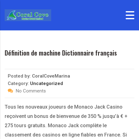
Skip to content
Définition de machine Dictionnaire français
Posted by:
CoralCoveMarina
Category:
Uncategorized
No Comments
Tous les nouveaux joueurs de Monaco Jack Casino
reçoivent un bonus de bienvenue de 350 % jusqu’à € +
275 tours gratuits. Monaco Jack complète le
classement des casinos en ligne fiables en France. Si