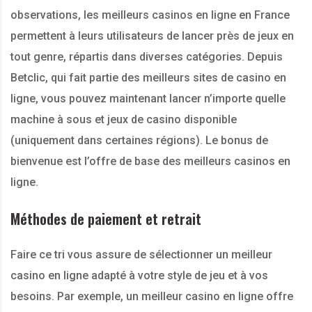
observations, les meilleurs casinos en ligne en France
permettent à leurs utilisateurs de lancer près de jeux en
tout genre, répartis dans diverses catégories. Depuis
Betclic, qui fait partie des meilleurs sites de casino en
ligne, vous pouvez maintenant lancer n’importe quelle
machine à sous et jeux de casino disponible
(uniquement dans certaines régions). Le bonus de
bienvenue est l’offre de base des meilleurs casinos en
ligne.
Méthodes de paiement et retrait
Faire ce tri vous assure de sélectionner un meilleur
casino en ligne adapté à votre style de jeu et à vos
besoins. Par exemple, un meilleur casino en ligne offre