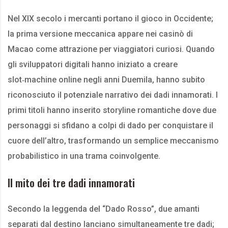
Nel XIX secolo i mercanti portano il gioco in Occidente;
la prima versione meccanica appare nei casinò di
Macao come attrazione per viaggiatori curiosi. Quando
gli sviluppatori digitali hanno iniziato a creare
slot‑machine online negli anni Duemila, hanno subito
riconosciuto il potenziale narrativo dei dadi innamorati. I
primi titoli hanno inserito storyline romantiche dove due
personaggi si sfidano a colpi di dado per conquistare il
cuore dell’altro, trasformando un semplice meccanismo
probabilistico in una trama coinvolgente.
Il mito dei tre dadi innamorati
Secondo la leggenda del “Dado Rosso”, due amanti
separati dal destino lanciano simultaneamente tre dadi;