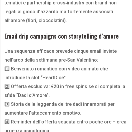
tematici e partnership cross‑industry con brand non
legati al gioco d’azzardo ma fortemente associati
all’amore (fiori, cioccolatini).
Email drip campaigns con storytelling d’amore
Una sequenza efficace prevede cinque email inviate
nell’arco della settimana pre‑San Valentino:
1️⃣ Benvenuto romantico con video animato che
introduce la slot “HeartDice”.
2️⃣ Offerta esclusiva: €20 in free spins se si completa la
sfida “Dadi d’Amore”.
3️⃣ Storia della leggenda dei tre dadi innamorati per
aumentare l’attaccamento emotivo.
4️⃣ Reminder dell’offerta scaduta entro poche ore – crea
urgenza psicologica.