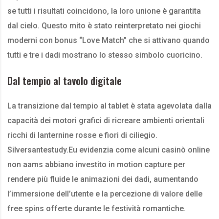
se tutti i risultati coincidono, la loro unione è garantita
dal cielo. Questo mito è stato reinterpretato nei giochi
moderni con bonus “Love Match” che si attivano quando
tutti e tre i dadi mostrano lo stesso simbolo cuoricino.
Dal tempio al tavolo digitale
La transizione dal tempio al tablet è stata agevolata dalla
capacità dei motori grafici di ricreare ambienti orientali
ricchi di lanternine rosse e fiori di ciliegio.
Silversantestudy.Eu evidenzia come alcuni casinò online
non aams abbiano investito in motion capture per
rendere più fluide le animazioni dei dadi, aumentando
l’immersione dell’utente e la percezione di valore delle
free spins offerte durante le festività romantiche.