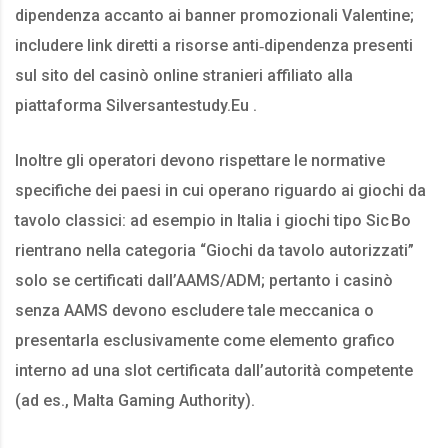
dipendenza accanto ai banner promozionali Valentine;
includere link diretti a risorse anti‑dipendenza presenti
sul sito del casinò online stranieri affiliato alla
piattaforma Silversantestudy.Eu .
Inoltre gli operatori devono rispettare le normative
specifiche dei paesi in cui operano riguardo ai giochi da
tavolo classici: ad esempio in Italia i giochi tipo Sic Bo
rientrano nella categoria “Giochi da tavolo autorizzati”
solo se certificati dall’AAMS/ADM; pertanto i casinò
senza AAMS devono escludere tale meccanica o
presentarla esclusivamente come elemento grafico
interno ad una slot certificata dall’autorità competente
(ad es., Malta Gaming Authority).