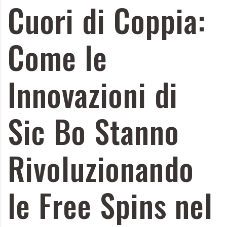
Cuori di Coppia:
Come le
Innovazioni di
Sic Bo Stanno
Rivoluzionando
le Free Spins nel