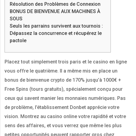
Résolution des Problèmes de Connexion
BONUS DE BIENVENUE AUX MACHINES À
SOUS
Seuls les parrains survivent aux tournois :
Dépassez la concurrence et récupérez le
pactole
Placez tout simplement trois paris et le casino en ligne
vous offre le quatrième. Il a même mis en place un
bonus de bienvenue crypto de 170% jusqu’à 1000€ +
Free Spins (tours gratuits), spécialement conçu pour
ceux qui savent manier les monnaies numériques. Pas
de problème, l’établissement Donbet apprécie votre
vision. Montrez au casino online votre rapidité et votre
sens des affaires, et vous verrez que même les plus
petites opportunités peuvent rapporter gros chez