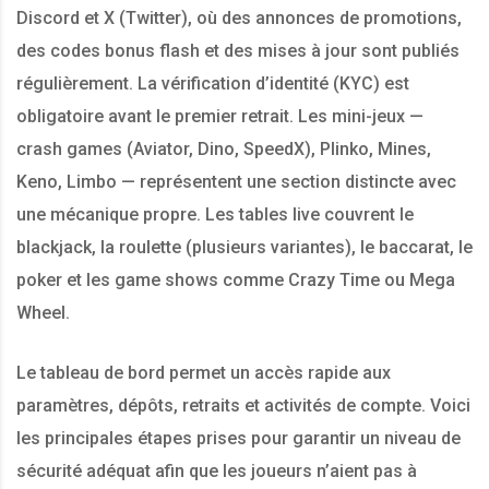
Discord et X (Twitter), où des annonces de promotions,
des codes bonus flash et des mises à jour sont publiés
régulièrement. La vérification d’identité (KYC) est
obligatoire avant le premier retrait. Les mini-jeux —
crash games (Aviator, Dino, SpeedX), Plinko, Mines,
Keno, Limbo — représentent une section distincte avec
une mécanique propre. Les tables live couvrent le
blackjack, la roulette (plusieurs variantes), le baccarat, le
poker et les game shows comme Crazy Time ou Mega
Wheel.
Le tableau de bord permet un accès rapide aux
paramètres, dépôts, retraits et activités de compte. Voici
les principales étapes prises pour garantir un niveau de
sécurité adéquat afin que les joueurs n’aient pas à