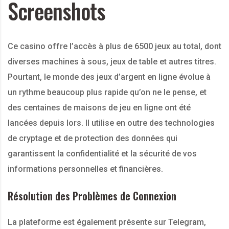
Screenshots
Ce casino offre l’accès à plus de 6500 jeux au total, dont
diverses machines à sous, jeux de table et autres titres.
Pourtant, le monde des jeux d’argent en ligne évolue à
un rythme beaucoup plus rapide qu’on ne le pense, et
des centaines de maisons de jeu en ligne ont été
lancées depuis lors. Il utilise en outre des technologies
de cryptage et de protection des données qui
garantissent la confidentialité et la sécurité de vos
informations personnelles et financières.
Résolution des Problèmes de Connexion
La plateforme est également présente sur Telegram,