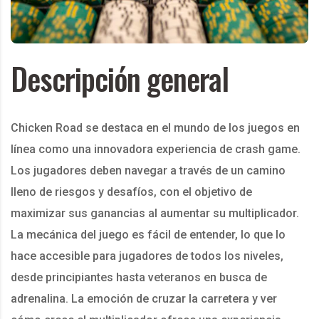
Descripción general
Chicken Road se destaca en el mundo de los juegos en
línea como una innovadora experiencia de crash game.
Los jugadores deben navegar a través de un camino
lleno de riesgos y desafíos, con el objetivo de
maximizar sus ganancias al aumentar su multiplicador.
La mecánica del juego es fácil de entender, lo que lo
hace accesible para jugadores de todos los niveles,
desde principiantes hasta veteranos en busca de
adrenalina. La emoción de cruzar la carretera y ver