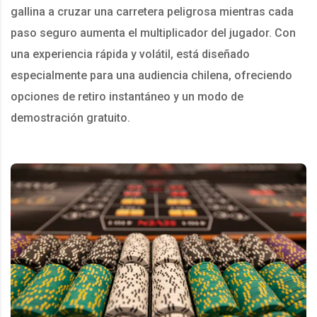
gallina a cruzar una carretera peligrosa mientras cada
paso seguro aumenta el multiplicador del jugador. Con
una experiencia rápida y volátil, está diseñado
especialmente para una audiencia chilena, ofreciendo
opciones de retiro instantáneo y un modo de
demostración gratuito.