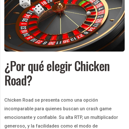
¿Por qué elegir Chicken
Road?
Chicken Road se presenta como una opción
incomparable para quienes buscan un crash game
emocionante y confiable. Su alta RTP, un multiplicador
generoso, y la facilidades como el modo de