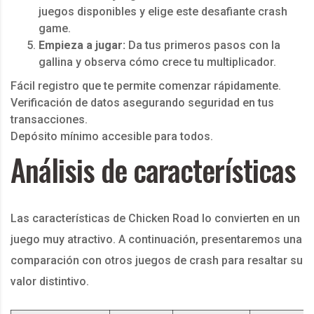
juegos disponibles y elige este desafiante crash
game.
Empieza a jugar:
Da tus primeros pasos con la
gallina y observa cómo crece tu multiplicador.
Fácil registro que te permite comenzar rápidamente.
Verificación de datos asegurando seguridad en tus
transacciones.
Depósito mínimo accesible para todos.
Análisis de características
Las características de Chicken Road lo convierten en un
juego muy atractivo. A continuación, presentaremos una
comparación con otros juegos de crash para resaltar su
valor distintivo.