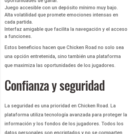
oportunidades de ganar.
Juego accesible con un depósito mínimo muy bajo.
Alta volatilidad que promete emociones intensas en
cada partida.
Interfaz amigable que facilita la navegación y el acceso
a funciones.
Estos beneficios hacen que Chicken Road no solo sea
una opción entretenida, sino también una plataforma
que maximiza las oportunidades de los jugadores.
Confianza y seguridad
La seguridad es una prioridad en Chicken Road. La
plataforma utiliza tecnología avanzada para proteger la
información y los fondos de los jugadores. Todos los
datos personales son encriptados y no se comparten