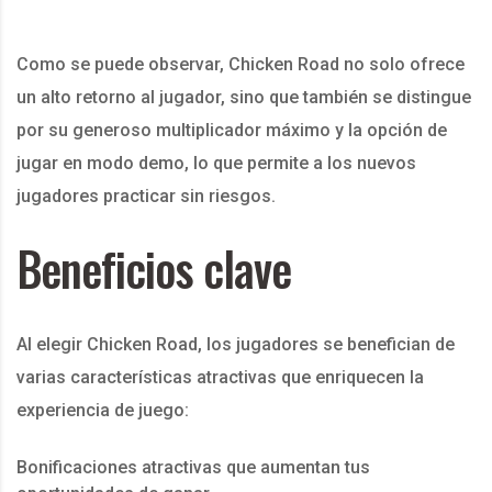
Como se puede observar, Chicken Road no solo ofrece
un alto retorno al jugador, sino que también se distingue
por su generoso multiplicador máximo y la opción de
jugar en modo demo, lo que permite a los nuevos
jugadores practicar sin riesgos.
Beneficios clave
Al elegir Chicken Road, los jugadores se benefician de
varias características atractivas que enriquecen la
experiencia de juego:
Bonificaciones atractivas que aumentan tus