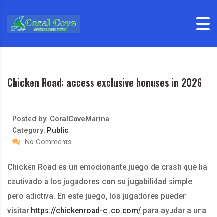
Skip to content
Chicken Road: access exclusive bonuses in 2026
Posted by:
CoralCoveMarina
Category:
Public
No Comments
Chicken Road es un emocionante juego de crash que ha
cautivado a los jugadores con su jugabilidad simple
pero adictiva. En este juego, los jugadores pueden
visitar
https://chickenroad-cl.co.com/
para ayudar a una