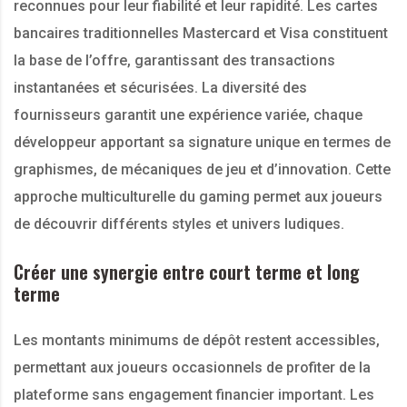
reconnues pour leur fiabilité et leur rapidité. Les cartes
bancaires traditionnelles Mastercard et Visa constituent
la base de l’offre, garantissant des transactions
instantanées et sécurisées. La diversité des
fournisseurs garantit une expérience variée, chaque
développeur apportant sa signature unique en termes de
graphismes, de mécaniques de jeu et d’innovation. Cette
approche multiculturelle du gaming permet aux joueurs
de découvrir différents styles et univers ludiques.
Créer une synergie entre court terme et long
terme
Les montants minimums de dépôt restent accessibles,
permettant aux joueurs occasionnels de profiter de la
plateforme sans engagement financier important. Les