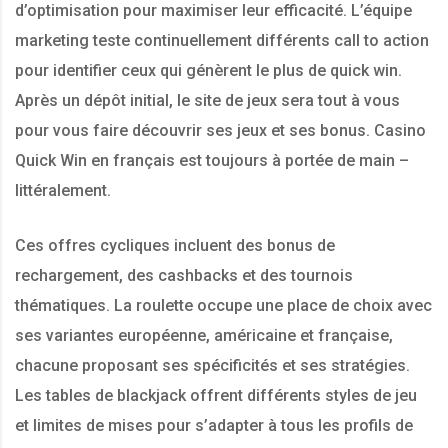
d’optimisation pour maximiser leur efficacité. L’équipe
marketing teste continuellement différents call to action
pour identifier ceux qui génèrent le plus de quick win.
Après un dépôt initial, le site de jeux sera tout à vous
pour vous faire découvrir ses jeux et ses bonus. Casino
Quick Win en français est toujours à portée de main –
littéralement.
Ces offres cycliques incluent des bonus de
rechargement, des cashbacks et des tournois
thématiques. La roulette occupe une place de choix avec
ses variantes européenne, américaine et française,
chacune proposant ses spécificités et ses stratégies.
Les tables de blackjack offrent différents styles de jeu
et limites de mises pour s’adapter à tous les profils de