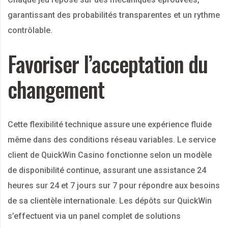
garantissant des probabilités transparentes et un rythme
contrôlable.
Favoriser l’acceptation du
changement
Cette flexibilité technique assure une expérience fluide
même dans des conditions réseau variables. Le service
client de QuickWin Casino fonctionne selon un modèle
de disponibilité continue, assurant une assistance 24
heures sur 24 et 7 jours sur 7 pour répondre aux besoins
de sa clientèle internationale. Les dépôts sur QuickWin
s’effectuent via un panel complet de solutions