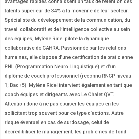
avantages rapides connaissent un taux de rétention des
talents supérieur de 34% à la moyenne de leur secteur.
Spécialiste du développement de la communication, du
travail collaboratif et de l’intelligence collective au sein
des équipes, Mylène Ridel pilote la dynamique
collaborative de CAHRA. Passionnée par les relations
humaines, elle dispose d’une certification de praticienne
PNL (Programmation Neuro Linguistique) et d’un
diplôme de coach professionnel (reconnu RNCP niveau
1; Bac+5). Mylène Ridel intervient également en tant que
coach équipes et dirigeants avec Le Chalet QVT.
Attention donc à ne pas épuiser les équipes en les
sollicitant trop souvent pour ce type d’actions. Autre
risque éventuel en cas de surdosage, celui de
décrédibiliser le management, les problèmes de fond