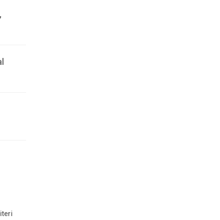
,
al
iteri