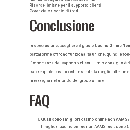
Risorse limitate per il supporto clienti
Potenziale rischio di frodi
Conclusione
In conclusione, scegliere il giusto
Casino Online No
piattaforme offrono funzionalità uniche, quindi è fo
l’importanza del supporto clienti. Il mio consiglio è
capire quale casino online si adatta meglio alle tue 
meraviglia nel mondo del gioco online!
FAQ
Quali sono i migliori casino online non AAMS?
I migliori casino online non AAMS includono Ca