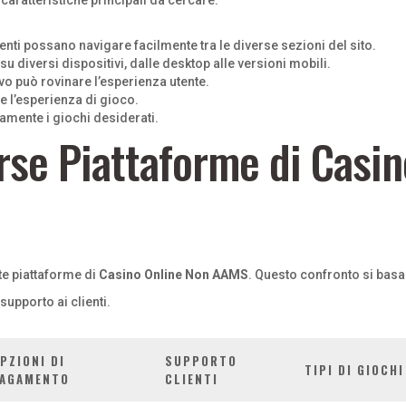
nti possano navigare facilmente tra le diverse sezioni del sito.
u diversi dispositivi, dalle desktop alle versioni mobili.
o può rovinare l’esperienza utente.
e l’esperienza di gioco.
amente i giochi desiderati.
rse Piattaforme di Casin
te piattaforme di
Casino Online Non AAMS
. Questo confronto si basa
 supporto ai clienti.
PZIONI DI
SUPPORTO
TIPI DI GIOCHI
AGAMENTO
CLIENTI