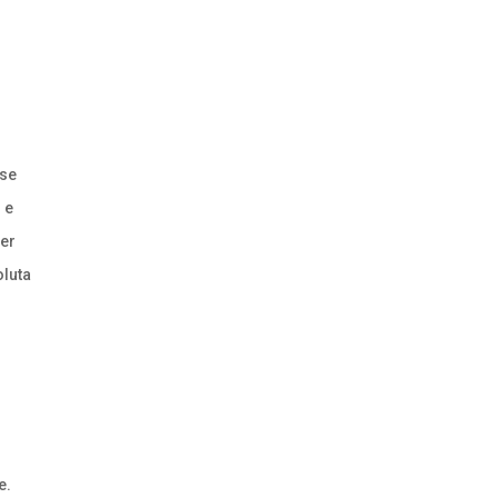
rse
 e
per
oluta
e.