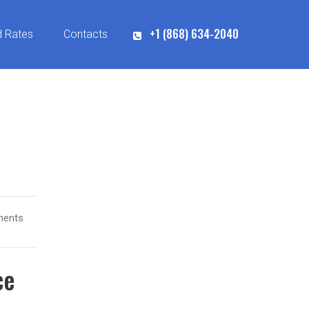
+1 (868) 634-2040
d Rates
Contacts
ents
ce