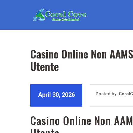
Skip to content
Casino Online Non AAMS: 
Utente
April 30, 2026
Posted by:
Coral
Casino Online Non AAMS
Utente