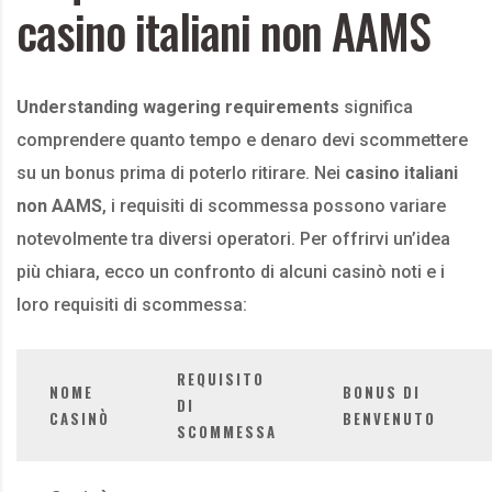
casino italiani non AAMS
Understanding wagering requirements
significa
comprendere quanto tempo e denaro devi scommettere
su un bonus prima di poterlo ritirare. Nei
casino italiani
non AAMS
, i requisiti di scommessa possono variare
notevolmente tra diversi operatori. Per offrirvi un’idea
più chiara, ecco un confronto di alcuni casinò noti e i
loro requisiti di scommessa:
REQUISITO
NOME
BONUS DI
DI
CASINÒ
BENVENUTO
SCOMMESSA