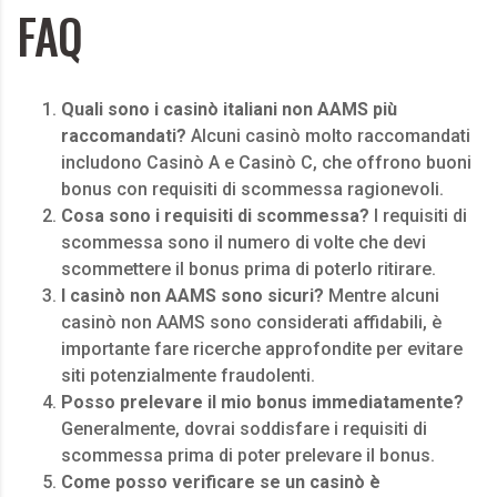
FAQ
Quali sono i casinò italiani non AAMS più
raccomandati?
Alcuni casinò molto raccomandati
includono Casinò A e Casinò C, che offrono buoni
bonus con requisiti di scommessa ragionevoli.
Cosa sono i requisiti di scommessa?
I requisiti di
scommessa sono il numero di volte che devi
scommettere il bonus prima di poterlo ritirare.
I casinò non AAMS sono sicuri?
Mentre alcuni
casinò non AAMS sono considerati affidabili, è
importante fare ricerche approfondite per evitare
siti potenzialmente fraudolenti.
Posso prelevare il mio bonus immediatamente?
Generalmente, dovrai soddisfare i requisiti di
scommessa prima di poter prelevare il bonus.
Come posso verificare se un casinò è