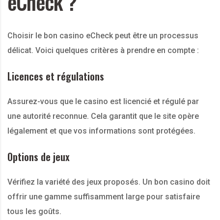
eCheck ?
Choisir le bon casino eCheck peut être un processus
délicat. Voici quelques critères à prendre en compte :
Licences et régulations
Assurez-vous que le casino est licencié et régulé par
une autorité reconnue. Cela garantit que le site opère
légalement et que vos informations sont protégées.
Options de jeux
Vérifiez la variété des jeux proposés. Un bon casino doit
offrir une gamme suffisamment large pour satisfaire
tous les goûts.