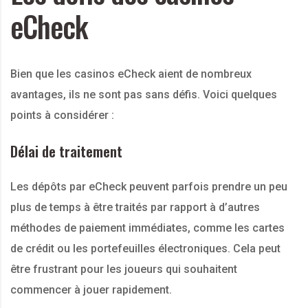
eCheck
Bien que les casinos eCheck aient de nombreux
avantages, ils ne sont pas sans défis. Voici quelques
points à considérer :
Délai de traitement
Les dépôts par eCheck peuvent parfois prendre un peu
plus de temps à être traités par rapport à d’autres
méthodes de paiement immédiates, comme les cartes
de crédit ou les portefeuilles électroniques. Cela peut
être frustrant pour les joueurs qui souhaitent
commencer à jouer rapidement.