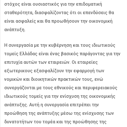
στόχος είναι ουσιαστικός για την επιδοματική
σταθερότητα, διασφαλίζοντας ότι οι επενδύσεις θα
είναι ασφαλείς και θα προωθήσουν την οικονομική
ανάπτυξη.
Η συνεργασία με την κυβέρνηση και τους ιδιωτικούς
τομείς Ελλάδας είναι ένας βασικός παράγοντας για την
επιτυχία αυτών των εταιρειών. Οι εταιρείες
εξωτερικους εξασφαλίζουν την εφαρμογή των
νομικών και διοικητικών πρακτικών τους, ενώ
συνεργάζονται με τους εθνικούς και περιφερειακούς
ιδιωτικούς τομείς για την ενίσχυση της οικονομικής
ανάπτυξης. Αυτή η συνεργασία επιτρέπει την
προώθηση της ανάπτυξης μέσω της ενίσχυσης των
δυνατοτήτων του τομέα και της προώθησης της