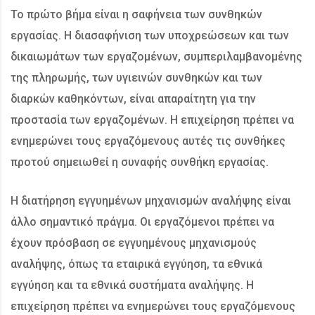
Το πρώτο βήμα είναι η σαφήνεια των συνθηκών
εργασίας. Η διασαφήνιση των υποχρεώσεων και των
δικαιωμάτων των εργαζομένων, συμπεριλαμβανομένης
της πληρωμής, των υγιεινών συνθηκών και των
διαρκών καθηκόντων, είναι απαραίτητη για την
προστασία των εργαζομένων. Η επιχείρηση πρέπει να
ενημερώνει τους εργαζόμενους αυτές τις συνθήκες
προτού σημειωθεί η συναφής συνθήκη εργασίας.
Η διατήρηση εγγυημένων μηχανισμών αναλήψης είναι
άλλο σημαντικό πράγμα. Οι εργαζόμενοι πρέπει να
έχουν πρόσβαση σε εγγυημένους μηχανισμούς
αναλήψης, όπως τα εταιρικά εγγύηση, τα εθνικά
εγγύηση και τα εθνικά συστήματα αναλήψης. Η
επιχείρηση πρέπει να ενημερώνει τους εργαζόμενους