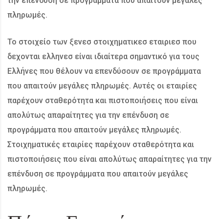
την επένδυση σε προγράμματα που απαιτούν μεγάλες
πληρωμές.
Το στοιχείο των ξενεσ στοιχηματικεσ εταιριεσ που
δεχονται ελληνεσ είναι ιδιαίτερα σημαντικό για τους
Ελλήνες που θέλουν να επενδύσουν σε προγράμματα
που απαιτούν μεγάλες πληρωμές. Αυτές οι εταιρίες
παρέχουν σταθερότητα και πιστοποιήσεις που είναι
απολύτως απαραίτητες για την επένδυση σε
προγράμματα που απαιτούν μεγάλες πληρωμές.
Στοιχηματικές εταιρίες παρέχουν σταθερότητα και
πιστοποιήσεις που είναι απολύτως απαραίτητες για την
επένδυση σε προγράμματα που απαιτούν μεγάλες
πληρωμές.