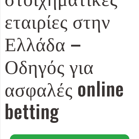
εταιρίες στην
Ελλάδα –
Οδηγός για
ασφαλές online
betting