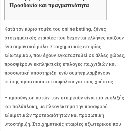
Προσδοκία και πραγματικότητα
Κατά τον κύριο τομέα του online betting, ξένες
στοιχηματικές εταιρίες που δεχονται ελλήνες παίζουν
ένα σημαντικό ρόλο. Στοιχηματικές εταιρίες
εξωτερικου, που έχουν εγκατασταθεί σε άλλες χώρες,
προσφέρουν εκπληκτικές επιλογές παιχνιδιών και
προσωπική υποστήριξη, ενώ συμπεριλαμβάνουν
επίσης προστασία και ασφάλεια για τους χρήστες.
Η προσέγγιση αυτών των εταιρειών είναι πιο ευελιξής
και πολύπλοκη, με πλεονέκτημα την προσφορά
εξαιρετικών προτεραιότητων και προσωπική
υποστήριξη. Στοιχηματικές εταιρίες εξωτερικου που