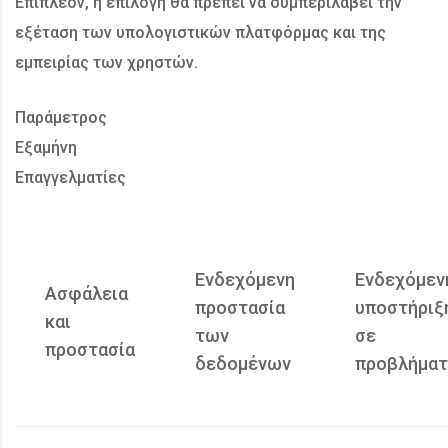
Επιπλέον, η επιλογή θα πρέπει να συμπεριλάβει την
εξέταση των υπολογιστικών πλατφόρμας και της
εμπειρίας των χρηστών.
Παράμετρος
Εξαμήνη
Επαγγελματίες
Ενδεχόμενη
Ενδεχόμεν
Ασφάλεια
προστασία
υποστήριξ
και
των
σε
προστασία
δεδομένων
προβλήματ