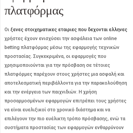
πλατφόρμας
Οι
ξενες στοιχηματικες εταιριες που δεχονται ελληνες
χρήστες έχουν ενισχύσει την ασφάλεια των online
betting πλατφόρμας μέσω της εφαρμογής τεχνικών
προστασίας. Συγκεκριμένα, οι εφαρμογές που
χρησιμοποιούνται για την πρόσβαση σε τέτοιες
πλατφόρμες παρέχουν στους χρήστες μια ασφαλή και
αποτελεσματική περιβάλλοντα για την παρακολούθηση
και την ενέργεια των παιχνιδιών. Η χρήση
προσαρμοσμένων εφαρμογών επιτρέπει τους χρήστες
να είναι ευελιξικοί στο χρονικό διάστημα και να
επιλέγουν την πιο ευέλικτη τρόπο πρόσβασης, ενώ τα
συστήματα προστασίας των εφαρμογών ενθαρρύνουν