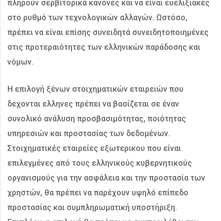
πληρούν σερβιτορικά κανόνες και να είναι ευελιξιακές
στο ρυθμό των τεχνολογικών αλλαγών. Ωστόσο,
πρέπει να είναι επίσης συνειδητά συνειδητοποιημένες
στις προτεραιότητες των ελληνικών παράδοσης και
νόμων.
Η επιλογή ξένων στοιχηματικών εταιρειών που
δεχονται ελληνες πρέπει να βασίζεται σε έναν
συνολικό ανάλυση προσβασιμότητας, ποιότητας
υπηρεσιών και προστασίας των δεδομένων.
Στοιχηματικές εταιρείες εξωτερικου που είναι
επιλεγμένες από τους ελληνικούς κυβερνητικούς
οργανισμούς για την ασφάλεια και την προστασία των
χρηστών, θα πρέπει να παρέχουν υψηλό επίπεδο
προστασίας και συμπληρωματική υποστήριξη.