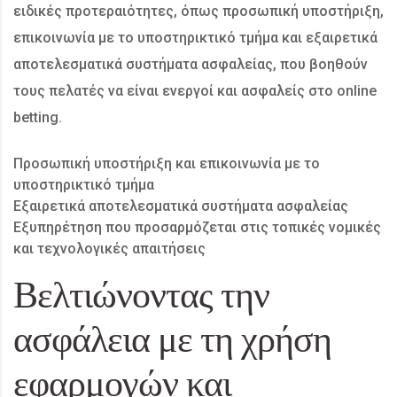
ειδικές προτεραιότητες, όπως προσωπική υποστήριξη,
επικοινωνία με το υποστηρικτικό τμήμα και εξαιρετικά
αποτελεσματικά συστήματα ασφαλείας, που βοηθούν
τους πελατές να είναι ενεργοί και ασφαλείς στο online
betting.
Προσωπική υποστήριξη και επικοινωνία με το
υποστηρικτικό τμήμα
Εξαιρετικά αποτελεσματικά συστήματα ασφαλείας
Εξυπηρέτηση που προσαρμόζεται στις τοπικές νομικές
και τεχνολογικές απαιτήσεις
Βελτιώνοντας την
ασφάλεια με τη χρήση
εφαρμογών και