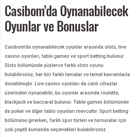
Casibom’da Oynanabilecek
Oyunlar ve Bonuslar
Casibom’da oynanabilecek oyunlar arasında slots, live
casino oyunları, table games ve sport betting bulunur.
Slots bölümünde yüzlerce farklı slots oyunu
bulabilirsiniz, her biri farklı temalar ve temel kavramlarla
donatılmıştır. Live casino oyunları da canlı cihazlar
üzerinden oynanabilir, bu oyunlar arasında roulette,
blackjack ve baccarat bulunur. Table games bölümünde
da poker ve diğer tablo oyunları mevcuttır. Sport betting
bölümüne girerken, farklı spor türleri ve turnuvalar için
çok çeşitli kumanda seçenekleri bulabilirsiniz.