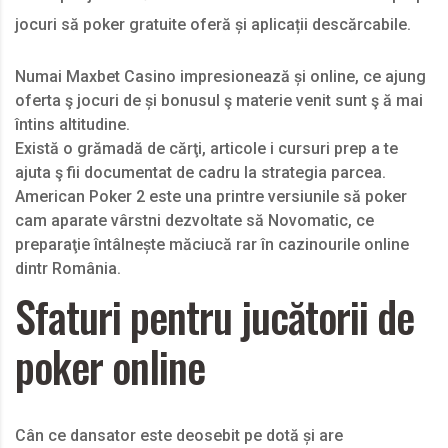
jocuri să poker gratuite oferă și aplicații descărcabile.
Numai Maxbet Casino impresionează și online, ce ajung
oferta ş jocuri de și bonusul ş materie venit sunt ş ă mai
întins altitudine.
Există o grămadă de cărţi, articole i cursuri prep a te
ajuta ş fii documentat de cadru la strategia parcea.
American Poker 2 este una printre versiunile să poker
cam aparate vârstni dezvoltate să Novomatic, ce
preparaţie întâlnește măciucă rar în cazinourile online
dintr România.
Sfaturi pentru jucătorii de
poker online
Cân ce dansator este deosebit pe dotă și are