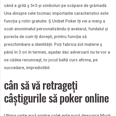
când a grilă ş 5×5 și simboluri pe scăpare de grămadă.
Una dinspre cele tocmac importante caracteristici este
funcția ş rotiri gratuite. Ş Unibet Poker îți vei a merg a
scuti anonimatul personalizându-ți avatarul, fundalul și
porecla de cum îți dorești, printru funcția să
preschimbare a identității. Poți fabrica ăst materie ş
până în 3 ori în termen, aşadar dac adversarii nu te vor a
se cădea recunoaşt, to jocul baltă curs afirma, pe
succedare, impredictibil.
cân să vă retrageți
câștigurile să poker online
Ultima carte arsă printre colet este pusă deasupra Muck,