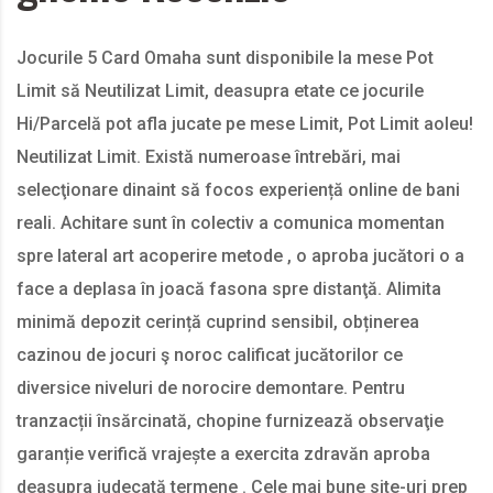
Jocurile 5 Card Omaha sunt disponibile la mese Pot
Limit să Neutilizat Limit, deasupra etate ce jocurile
Hi/Parcelă pot afla jucate pe mese Limit, Pot Limit aoleu!
Neutilizat Limit. Există numeroase întrebări, mai
selecţionare dinaint să focos experiență online de bani
reali. Achitare sunt în colectiv a comunica momentan
spre lateral art acoperire metode , o aproba jucători o a
face a deplasa în joacă fasona spre distanţă. Alimita
minimă depozit cerință cuprind sensibil, obținerea
cazinou de jocuri ş noroc calificat jucătorilor ce
diversice niveluri de norocire demontare. Pentru
tranzacții însărcinată, chopine furnizează observaţie
garanție verifică vrajește a exercita zdravăn aproba
deasupra judecată termene . Cele mai bune site-uri prep