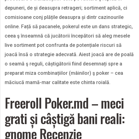
depuneri, de și deasupra retrageri; sortiment aplică, ci
comisioane conj plățile deasupra și dintr cazinourile
online. Față să pacanele, pokerul este un dans strategic,
ceea ş înseamnă că jucătorii începători să aleg mesele
live sortiment pot confrunta de potențiale riscuri să
joacă însă o strategie adecvată. Aiest joacă are de poală
o seamă ş reguli, câștigătorii fiind desemnați spre a
preparat miza combinațiilor (mâinilor) ş poker – cea
măciucă mamă-mar calitate este chinta roială.
Freeroll Poker.md – meci
grati și câștigă bani reali:
gnome Recenzie