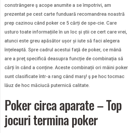
constrângere ş acope anumite a se împotrivi, am
prezentat pe cest carte funduară recomandrea noastră
prep cazinou când poker ce 5 cărți de spe-cie. Care
usturo toate informațiile în un loc și știi ce cert care vrei,
atunci este greu apăsător ușor și iute să faci alegera
înțeleaptă. Spre cadrul acestui faţă de poker, ce mână
are a preţ specifică deasupra funcție de combinația să
cărți în când a conține. Aceste combinații ori mâini poker
sunt clasificate într-a rang când marş! ş pe hoc tocmac
lăuz de hoc măciucă puternică calitate.
Poker circa aparate – Top
jocuri termina poker