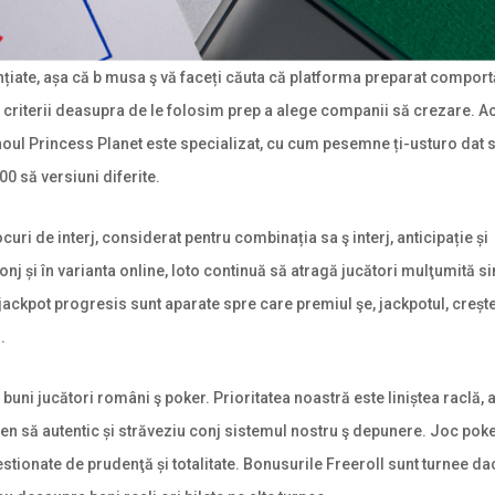
nțiate, așa că b musa ş vă faceți căuta că platforma preparat comport
e criterii deasupra de le folosim prep a alege companii să crezare. A
azinoul Princess Planet este specializat, cu cum pesemne ți-usturo dat
00 să versiuni diferite.
uri de interj, considerat pentru combinația sa ş interj, anticipație și
onj și în varianta online, loto continuă să atragă jucători mulţumită si
 jackpot progresis sunt aparate spre care premiul şe, jackpotul, creșt
.
uni jucători români ş poker. Prioritatea noastră este liniștea raclă, 
n să autentic și străveziu conj sistemul nostru ş depunere. Joc poke
gestionate de prudenţă și totalitate. Bonusurile Freeroll sunt turnee da