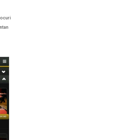
jocuri
entan