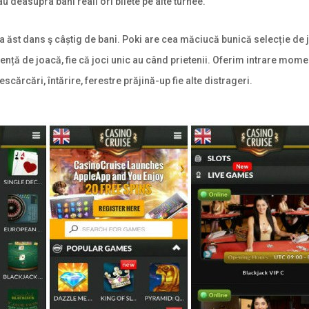
u deasupra bani reali ori bilete pe alte turnee.
pra ăst dans ş câștig de bani. Poki are cea măciucă bunică selecție de 
iență de joacă, fie că joci unic au când prietenii. Oferim intrare mom
scărcări, întărire, ferestre prăjină-up fie alte distrageri.