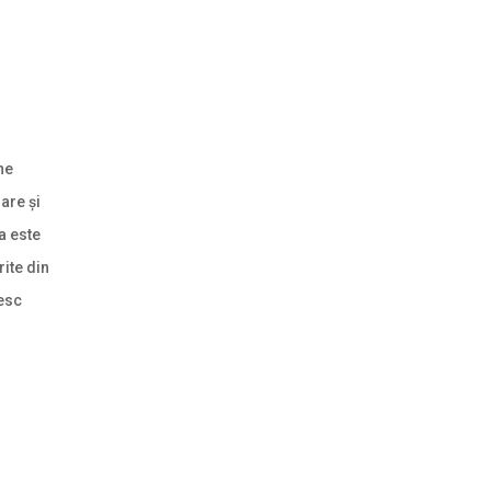
ne
are și
a este
rite din
șesc