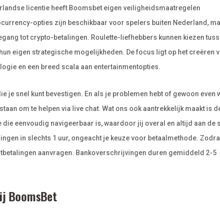
erlandse licentie heeft Boomsbet eigen veiligheidsmaatregelen
urrency-opties zijn beschikbaar voor spelers buiten Nederland, m
ng tot crypto-betalingen. Roulette-liefhebbers kunnen kiezen tus
hun eigen strategische mogelijkheden. De focus ligt op het creëren 
gie en een breed scala aan entertainmentopties.
die je snel kunt bevestigen. En als je problemen hebt of gewoon even w
an om te helpen via live chat. Wat ons ook aantrekkelijk maakt is d
die eenvoudig navigeerbaar is, waardoor jij overal en altijd aan de 
talingen in slechts 1 uur, ongeacht je keuze voor betaalmethode. Zodra
 uitbetalingen aanvragen. Bankoverschrijvingen duren gemiddeld 2-5
bij BoomsBet