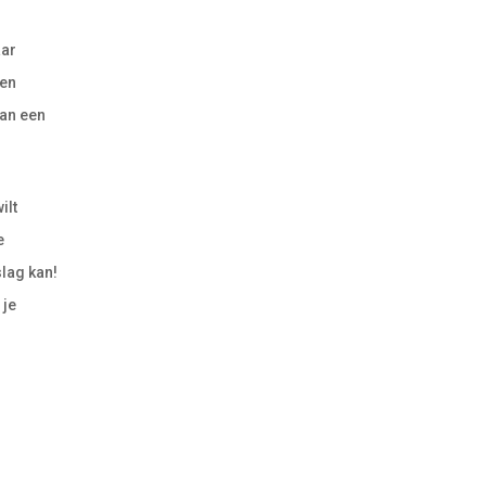
aar
sen
van een
ilt
e
slag kan!
 je