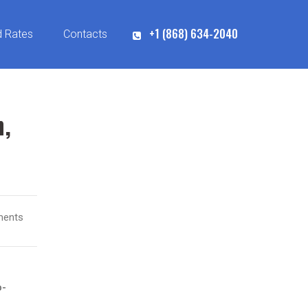
+1 (868) 634-2040
d Rates
Contacts
n,
ents
o-