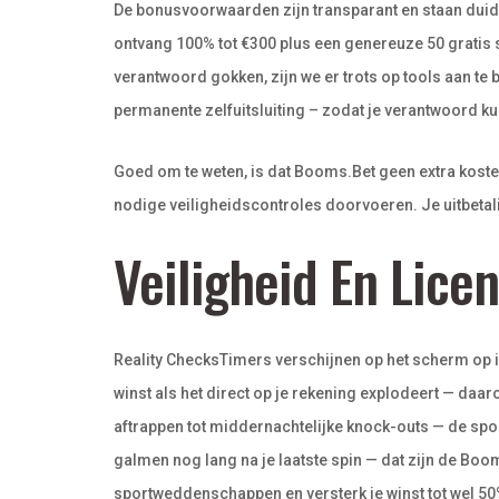
De bonusvoorwaarden zijn transparant en staan duidel
ontvang 100% tot €300 plus een genereuze 50 gratis s
verantwoord gokken, zijn we er trots op tools aan te 
permanente zelfuitsluiting – zodat je verantwoord ku
Goed om te weten, is dat Booms.Bet geen extra kost
nodige veiligheidscontroles doorvoeren. Je uitbet
Veiligheid En Licen
Reality ChecksTimers verschijnen op het scherm op in
winst als het direct op je rekening explodeert — daa
aftrappen tot middernachtelijke knock-outs — de sp
galmen nog lang na je laatste spin — dat zijn de B
sportweddenschappen en versterk je winst tot wel