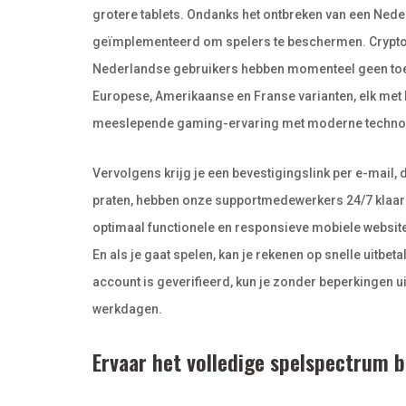
grotere tablets. Ondanks het ontbreken van een Ned
geïmplementeerd om spelers te beschermen. Cryptoc
Nederlandse gebruikers hebben momenteel geen toega
Europese, Amerikaanse en Franse varianten, elk met 
meeslepende gaming-ervaring met moderne technolo
Vervolgens krijg je een bevestigingslink per e-mail, 
praten, hebben onze supportmedewerkers 24/7 klaarsta
optimaal functionele en responsieve mobiele website 
En als je gaat spelen, kan je rekenen op snelle uitbe
account is geverifieerd, kun je zonder beperkingen
werkdagen.
Ervaar het volledige spelspectrum 