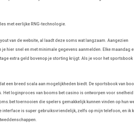
lles met eerlijke RNG-technologie.
layout van de website, al laadt deze soms wat langzaam. Aangezien
 je hier snel en met minimale gegevens aanmelden. Elke maandag e
tage extra geld bovenop je storting krijgt. Als je voor het sportsbook
 dat een breed scala aan mogelijkheden biedt. De sportsbook van bo
. Het loginproces van booms bet casino is ontworpen voor snelhei
Booms.bet toernooien die spelers gemakkelijk kunnen vinden op hun we
terface is super gebruiksvriendelijk, zelfs op mijn telefoon, en ik 
ortweddenschappen.