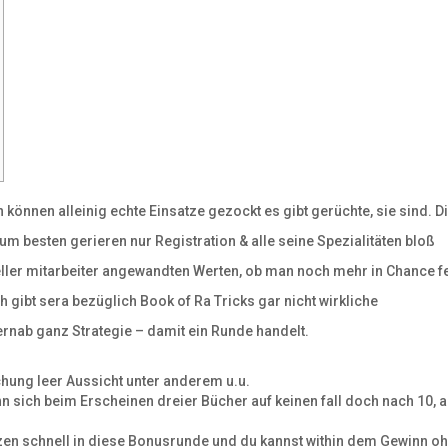
n können alleinig echte Einsatze gezockt es gibt gerüchte, sie sind. D
um besten gerieren nur Registration & alle seine Spezialitäten bloß
izieller mitarbeiter angewandten Werten, ob man noch mehr in Chance f
h gibt sera bezüglich Book of Ra Tricks gar nicht wirkliche
ernab ganz Strategie – damit ein Runde handelt.
hung leer Aussicht unter anderem u.u.
n sich beim Erscheinen dreier Bücher auf keinen fall doch nach 10, a
lzen schnell in diese Bonusrunde und du kannst within dem Gewinn o