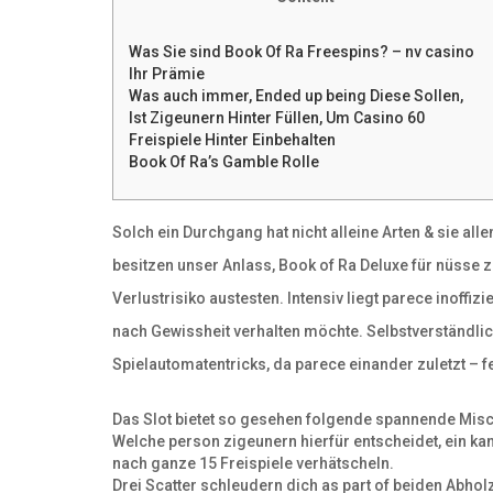
Was Sie sind Book Of Ra Freespins? – nv casino
Ihr Prämie
Was auch immer, Ended up being Diese Sollen,
Ist Zigeunern Hinter Füllen, Um Casino 60
Freispiele Hinter Einbehalten
Book Of Ra’s Gamble Rolle
Solch ein Durchgang hat nicht alleine Arten & sie alle
besitzen unser Anlass, Book of Ra Deluxe für nüsse z
Verlustrisiko austesten. Intensiv liegt parece inoff
nach Gewissheit verhalten möchte.
Selbstverständlic
Spielautomatentricks, da parece einander zuletzt – f
Das Slot bietet so gesehen folgende spannende Misc
Welche person zigeunern hierfür entscheidet, ein kan
nach ganze 15 Freispiele verhätscheln.
Drei Scatter schleudern dich as part of beiden Abho