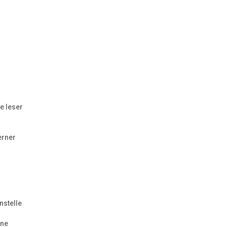
ie leser
erner
nstelle
hne