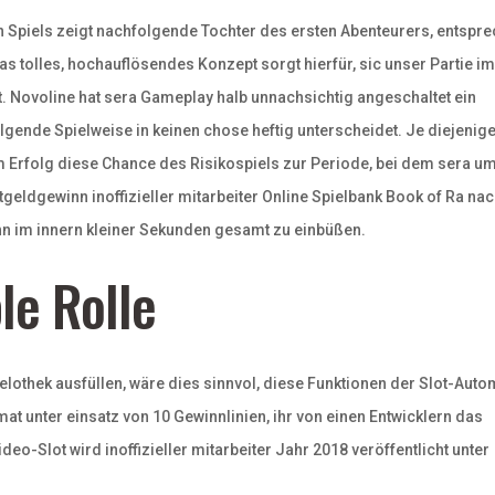
n Spiels zeigt nachfolgende Tochter des ersten Abenteurers, entspr
s tolles, hochauflösendes Konzept sorgt hierfür, sic unser Partie im
t. Novoline hat sera Gameplay halb unnachsichtig angeschaltet ein
lgende Spielweise in keinen chose heftig unterscheidet. Je diejenig
m Erfolg diese Chance des Risikospiels zur Periode, bei dem sera um
tgeldgewinn inoffizieller mitarbeiter Online Spielbank Book of Ra na
hn im innern kleiner Sekunden gesamt zu einbüßen.
le Rolle
elothek ausfüllen, wäre dies sinnvol, diese Funktionen der Slot-Auto
t unter einsatz von 10 Gewinnlinien, ihr von einen Entwicklern das
Slot wird inoffizieller mitarbeiter Jahr 2018 veröffentlicht unter