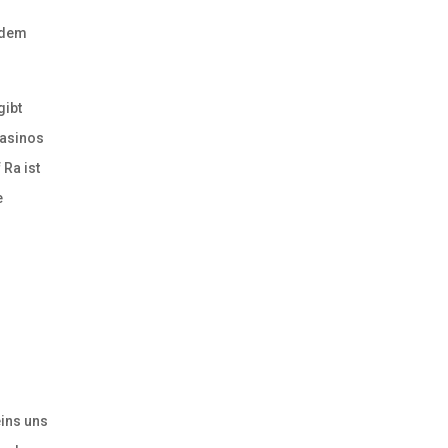
ndem
gibt
Casinos
 Ra ist
e
eins uns