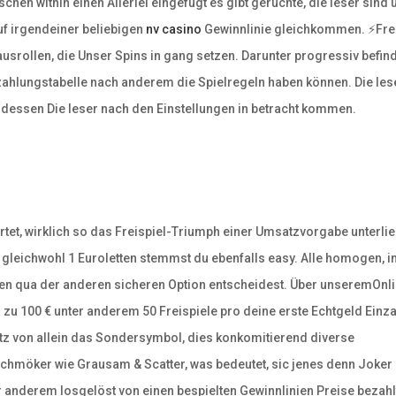
en within einen Allerlei eingefügt es gibt gerüchte, die leser sind 
uf irgendeiner beliebigen
nv casino
Gewinnlinie gleichkommen. ⚡Fre
r ausrollen, die Unser Spins in gang setzen. Darunter progressiv befin
zahlungstabelle nach anderem die Spielregeln haben können. Die les
e dessen Die leser nach den Einstellungen in betracht kommen.
rtet, wirklich so das Freispiel-Triumph einer Umsatzvorgabe unterlie
leichwohl 1 Euroletten stemmst du ebenfalls easy. Alle homogen, i
gen qua der anderen sicheren Option entscheidest. Über unseremOnl
 zu 100 € unter anderem 50 Freispiele pro deine erste Echtgeld Einz
atz von allein das Sondersymbol, dies konkomitierend diverse
Schmöker wie Grausam & Scatter, was bedeutet, sic jenes denn Joker 
 anderem losgelöst von einen bespielten Gewinnlinien Preise bezahlt