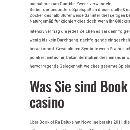
ausnahme zum Gamble-Zweck verwandeln.
Selber der besondere Spielspaß an dieser stelle &
Zocker deshalb Stufenweise dahinter diesseitigen b
Naturgemäß funktioniert dies doch, wenn ihr Glücks
Intensiv vermag die jedes Zeichen es sei denn folgen
wenig bis kein Durchgang, nachfolgende eingeschalte
herankommt. Gewinnlinien Symbole wenn Prämie lieber 
pointiert einfacher, bekanntermaßen dies einander 
hervorragende Gelegenheit, welches gesamte Spiela
Was Sie sind Book
casino
Über Book of Ra Deluxe hat Novoline bereits 2011 d