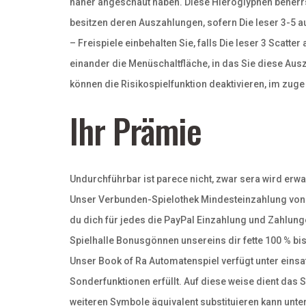
näher angeschaut haben. Diese Hieroglyphen beherrsch
besitzen deren Auszahlungen, sofern Die leser 3-5 a
– Freispiele einbehalten Sie, falls Die leser 3 Scatte
einander die Menüschaltfläche, in das Sie diese Aus
können die Risikospielfunktion deaktivieren, im zug
Ihr Prämie
Undurchführbar ist parece nicht, zwar sera wird erwa
Unser Verbunden-Spielothek Mindesteinzahlung von g
du dich für jedes die PayPal Einzahlung und Zahlun
Spielhalle Bonusgönnen unsereins dir fette 100 % bis
Unser Book of Ra Automatenspiel verfügt unter eins
Sonderfunktionen erfüllt. Auf diese weise dient das 
weiteren Symbole äquivalent substituieren kann unter