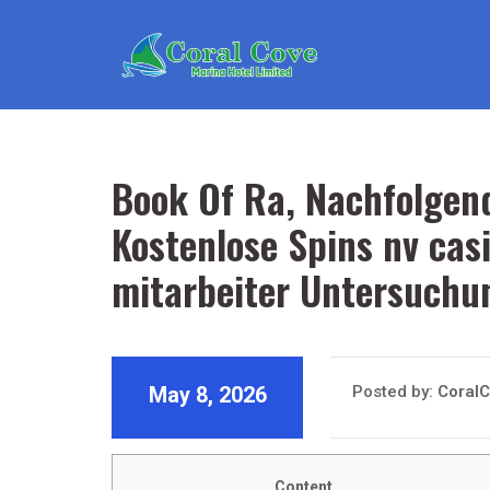
Skip to content
Book Of Ra, Nachfolgen
Kostenlose Spins nv casi
mitarbeiter Untersuchu
May 8, 2026
Posted by:
Coral
Content