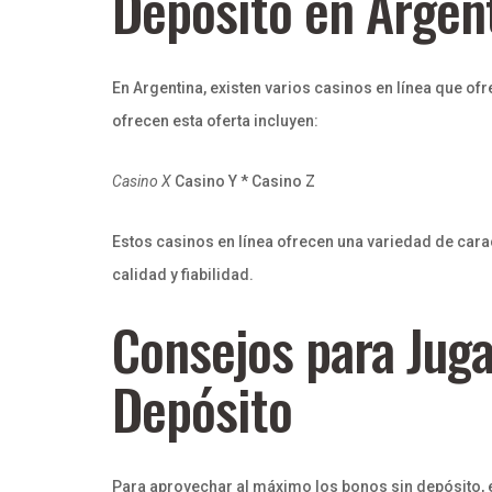
Depósito en Argen
En Argentina, existen varios casinos en línea que o
ofrecen esta oferta incluyen:
Casino X
Casino Y * Casino Z
Estos casinos en línea ofrecen una variedad de carac
calidad y fiabilidad.
Consejos para Juga
Depósito
Para aprovechar al máximo los bonos sin depósito,