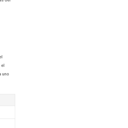
el
 el
a uno