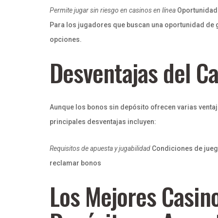
Permite jugar sin riesgo en casinos en línea
Oportunidad 
Para los jugadores que buscan una oportunidad de ga
opciones.
Desventajas del C
Aunque los bonos sin depósito ofrecen varias ventaj
principales desventajas incluyen:
Requisitos de apuesta y jugabilidad
Condiciones de jueg
reclamar bonos
Los Mejores Casin