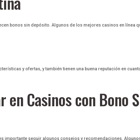
tina
frecen bonos sin depósito. Algunos de los mejores casinos en línea q
terísticas y ofertas, y también tienen una buena reputación en cuanto
r en Casinos con Bono S
 es importante seguir algunos consejos y recomendaciones. Algunos