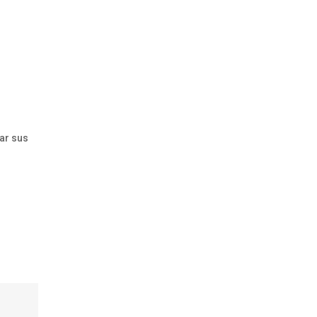
ar sus