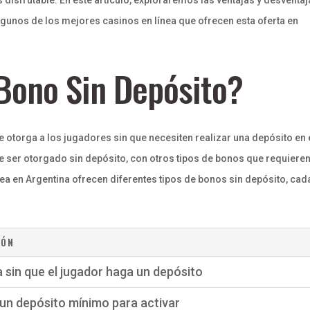
gunos de los mejores casinos en línea que ofrecen esta oferta en
 Bono Sin Depósito?
e otorga a los jugadores sin que necesiten realizar una depósito en 
e ser otorgado sin depósito, con otros tipos de bonos que requieren
ea en Argentina ofrecen diferentes tipos de bonos sin depósito, cad
IÓN
 sin que el jugador haga un depósito
un depósito mínimo para activar