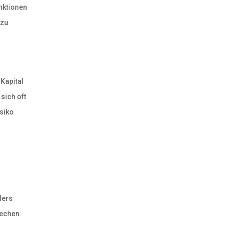
nktionen
 zu
Kapital
sich oft
siko
ders
rechen.