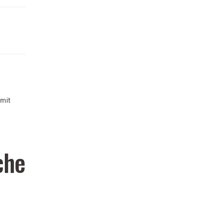
omit
che