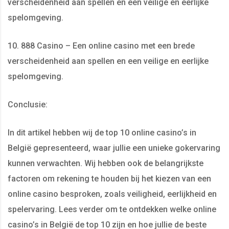
verscheidenheid aan spellen en een veilige en eerlijke
spelomgeving.
10. 888 Casino – Een online casino met een brede
verscheidenheid aan spellen en een veilige en eerlijke
spelomgeving.
Conclusie:
In dit artikel hebben wij de top 10 online casino’s in
België gepresenteerd, waar jullie een unieke gokervaring
kunnen verwachten. Wij hebben ook de belangrijkste
factoren om rekening te houden bij het kiezen van een
online casino besproken, zoals veiligheid, eerlijkheid en
spelervaring. Lees verder om te ontdekken welke online
casino’s in België de top 10 zijn en hoe jullie de beste