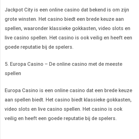
Jackpot City is een online casino dat bekend is om zijn
grote winsten. Het casino biedt een brede keuze aan
spellen, waaronder klassieke gokkasten, video slots en
live casino spellen. Het casino is ook veilig en heeft een
goede reputatie bij de spelers.
5. Europa Casino – De online casino met de meeste
spellen
Europa Casino is een online casino dat een brede keuze
aan spellen biedt. Het casino biedt klassieke gokkasten,
video slots en live casino spellen. Het casino is ook
veilig en heeft een goede reputatie bij de spelers.