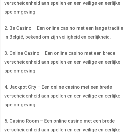
verscheidenheid aan spellen en een veilige en eerlijke
spelomgeving.
2. Be Casino – Een online casino met een lange traditie
in België, bekend om zijn veiligheid en eerlijkheid.
3. Online Casino – Een online casino met een brede
verscheidenheid aan spellen en een veilige en eerlijke
spelomgeving.
4. Jackpot City – Een online casino met een brede
verscheidenheid aan spellen en een veilige en eerlijke
spelomgeving.
5. Casino Room – Een online casino met een brede
verscheidenheid aan spellen en een veilige en eerlijke