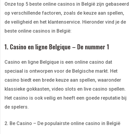
Onze top 5 beste online casinos in België zijn gebaseerd
op verschillende factoren, zoals de keuze aan spellen,
de veiligheid en het klantenservice. Hieronder vind je de
beste online casinos in België:
1. Casino en ligne Belgique – De nummer 1
Casino en ligne Belgique is een online casino dat
speciaal is ontworpen voor de Belgische markt. Het
casino biedt een brede keuze aan spellen, waaronder
klassieke gokkasten, video slots en live casino spellen.
Het casino is ook veilig en heeft een goede reputatie bij
de spelers.
2. Be Casino – De populairste online casino in België